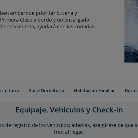
s en Primera Clase.
iben embarque prioritario, cena y
e Primera Clase a bordo y un encargado
ervicio de comidas a bordo.
 de descubierta, ayudará con las comidas
para obtener información sobre otros tipos de vehículos, di
rando #AmtrakHowTo.
ormitorio
Suite Dormitorio
Habitación Familiar
Dormi
Equipaje, Vehículos y Check-in
os de registro de los vehículos; además, asegúrese de que 
tren al llegar.