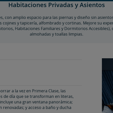
Habitaciones Privadas y Asientos
ulo entre las zonas de Washington, D. C., y Orlando,
s, con amplio espacio para las piernas y diseño sin asientos
cojines y tapicería, alfombrado y cortinas. Mejore su exper
torios, Habitaciones Familiares y Dormitorios Accesibles),
almohadas y toallas limpias.
de Amtrak o por teléfono!
r los horarios de entrega del vehículo.
acceder a su vehículo durante el viaje).
orrar a la vez en Primera Clase, las
 de día que se transforman en literas,
n incluye una gran ventana panorámica;
én renovadas; y acceso a baño y ducha