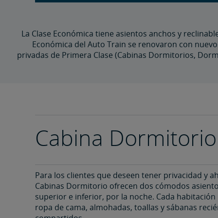
Cómo Viajar en el Auto Train
El Auto Train lo transporta a usted y a su vehíc
La Clase Económica tiene asientos anchos y reclinable
Económica del Auto Train se renovaron con nuevos 
evitando el congestionado corredor de la I-95.
privadas de Primera Clase (Cabinas Dormitorios, Dormi
Llena su vehículo con todo su equipaje
y lo cargamos en el tren,
para que pueda relajarse hasta llegar a destino.
¡Reserve sus boletos en el sitio web, en la app 
Consulte su reserva el día del viaje para conoce
Cabina Dormitorio
Debe formarse en la fila.
Lleve consigo los artículos esenciales (no podrá 
Cargamos su vehículo,
Para los clientes que deseen tener privacidad y ah
Cabinas Dormitorio ofrecen dos cómodos asientos
Y está listo para subir a bordo
superior e inferior, por la noche. Cada habitació
Para un viaje cómodo y sin preocupaciones,
ropa de cama, almohadas, toallas y sábanas reci
compartidos.