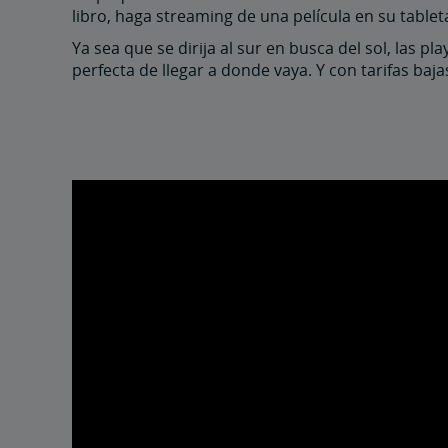
libro, haga streaming de una película en su table
Ya sea que se dirija al sur en busca del sol, las 
perfecta de llegar a donde vaya. Y con tarifas ba