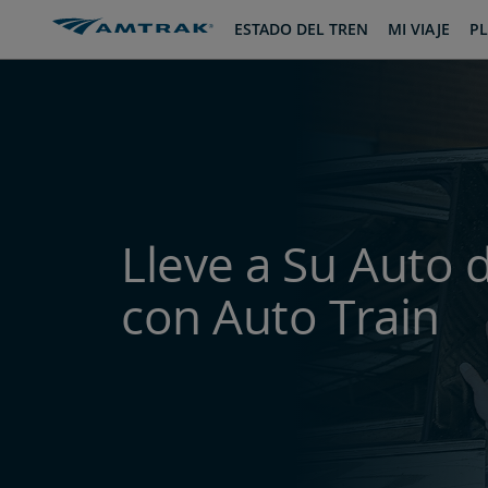
saltar
saltar
ESTADO DEL TREN
MI VIAJE
PL
al
a
Contenido
Navegación
Lleve a Su Auto 
con Auto Train