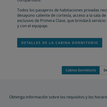
Ya sea en Clase Económica
O en uno de nuestros cuatro tipos de camarote
Todos los pasajeros de habitaciones privadas rec
desayuno caliente de cortesía, acceso a la sala d
Las tarifas de Primera Clase también incluyen s
exclusivo de Primera Clase, que brindará servicio
Al llegar, descargaremos su vehículo.
y con el equipaje.
¿Quiere más detalles? Visite nuestro sitio web 
Descubra todo sobre los viajes en tren explo
DETALLES DE LA CABINA DORMITORIO
Cabina Dormitorio
D
Obtenga información sobre los requisitos y los horari