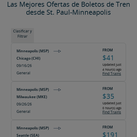
Las Mejores Ofertas de Boletos de Tren
desde St. Paul-Minneapolis
Clasificar y
Filtrar
FROM
Minneapolis (MSP)
$41
Chicago (CHI)
Updated just
09/16/26
4 hour(s) ago
General
Find Trains
FROM
Minneapolis (MSP)
$35
Milwaukee (MKE)
Updated just
09/26/26
0 hour(s) ago
General
Find Trains
FROM
Minneapolis (MSP)
$191
Seattle (SEA)