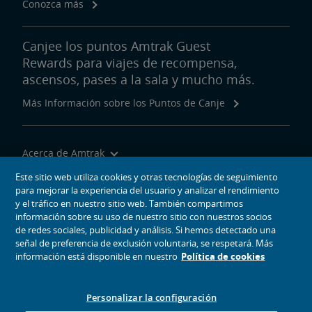
Conozca más
Canjee los puntos Amtrak Guest
Rewards para viajes de recompensa,
ascensos, pases a la sala y mucho más.
Más Información sobre los Puntos de Canje
Acerca de Amtrak
Viajar con Nosotros
Este sitio web utiliza cookies y otras tecnologías de seguimiento
para mejorar la experiencia del usuario y analizar el rendimiento
Herramientas del Sitio
y el tráfico en nuestro sitio web. También compartimos
información sobre su uso de nuestro sitio con nuestros socios
de redes sociales, publicidad y análisis. Si hemos detectado una
señal de preferencia de exclusión voluntaria, se respetará. Más
información está disponible en nuestro
Política de cookies
iconos de medios sociales
Amtrak en Facebook se abre en una ventana nueva
Amtrak en Twitter se abre en una ventana nueva
Amtrak en Instagram se abre en una ventana nueva
Amtrak en Linkedin se abre en una ventana nueva
Amtrak en YouTube se abre en una ventana nue
Pinterest se abre en una ventana nueva
Personalizar la configuración
© 2026
National Railroad Passenger Corporation