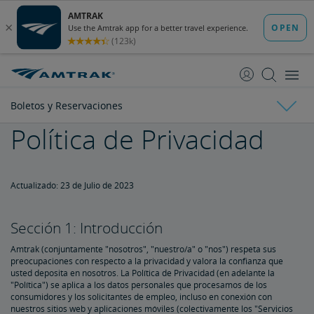
saltar
saltar
al
a
Contenido
Navegación
Boletos y Reservaciones
Política de Privacidad
Boletos y Reservaciones
Comprar Boletos
Guía de tarifas
Límites de Reservaciones
Menores que Viajan Solos
Reservaciones Duplicadas e Imposibles
Sobre Itinerarios y Horarios
Cambios y Reintegros
Actualizado: 23 de Julio de 2023
Reintegros y Cancelaciones
Cómo Modificar Su Reservación
Cómo Cancelar Su Reservación
eVouchers
Cómo Usar Vales
Comprobantes de Transporte
Servicios de Viaje Accesible
Sección 1: Introducción
Amtrak (conjuntamente "nosotros", "nuestro/a" o "nos") respeta sus
Reservaciones para Clientes con Discapacidad
Animales de Servicio
Autobuses de Conexión de Amtrak y Accesibilidad
Dispositivos de Movilidad con Ruedas
Servicio de Comidas para Clientes con Discapacidades​​​​​​​
Accesibilidad de la Estación
Viajar con un Acompañante/Asistente
Solicitudes de Viaje Accesible
Equipo de Oxígeno
Política de No Discriminación
Planificación y Consejos de Reservación
preocupaciones con respecto a la privacidad y valora la confianza que
usted deposita en nosotros. La Política de Privacidad (en adelante la
"Política") se aplica a los datos personales que procesamos de los
Consejos para Reservar Su Viaje
Consejos para Pasajeros Conocedores
Consejos para Viajes de Larga Distancia
Consejos para Quienes Viajan por Primera Vez
Aplicación de Amtrak
consumidores y los solicitantes de empleo, incluso en conexión con
nuestros sitios web y aplicaciones móviles (colectivamente los "Servicios