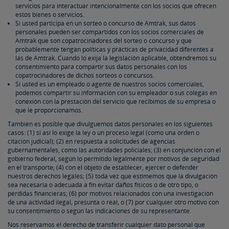
servicios para interactuar intencionalmente con los socios que ofrecen
estos bienes o servicios.
Si usted participa en un sorteo o concurso de Amtrak, sus datos
personales pueden ser compartidos con los socios comerciales de
Amtrak que son copatrocinadores del sorteo o concurso y que
probablemente tengan políticas y prácticas de privacidad diferentes a
las de Amtrak. Cuando lo exija la legislación aplicable, obtendremos su
consentimiento para compartir sus datos personales con los
copatrocinadores de dichos sorteos o concursos.
Si usted es un empleado o agente de nuestros socios comerciales,
podemos compartir su información con su empleador o sus colegas en
conexión con la prestación del servicio que recibimos de su empresa o
que le proporcionamos.
También es posible que divulguemos datos personales en los siguientes
casos: (1) si así lo exige la ley o un proceso legal (como una orden o
citación judicial); (2) en respuesta a solicitudes de agencias
gubernamentales, como las autoridades policiales; (3) en conjunción con el
gobierno federal, según lo permitido legalmente por motivos de seguridad
en el transporte; (4) con el objeto de establecer, ejercer o defender
nuestros derechos legales; (5) toda vez que estimemos que la divulgación
sea necesaria o adecuada a fin evitar daños físicos o de otro tipo, o
pérdidas financieras; (6) por motivos relacionados con una investigación
de una actividad ilegal, presunta o real, o (7) por cualquier otro motivo con
su consentimiento o según las indicaciones de su representante.
Nos reservamos el derecho de transferir cualquier dato personal que