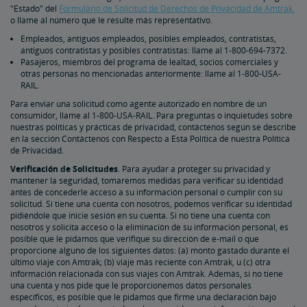
"Estado" del
Formulario de Solicitud de Derechos de Privacidad de Amtrak.
o llame al número que le resulte más representativo.
Empleados, antiguos empleados, posibles empleados, contratistas,
antiguos contratistas y posibles contratistas: llame al 1-800-694-7372.
Pasajeros, miembros del programa de lealtad, socios comerciales y
otras personas no mencionadas anteriormente: llame al 1-800-USA-
RAIL.
Para enviar una solicitud como agente autorizado en nombre de un
consumidor, llame al 1-800-USA-RAIL. Para preguntas o inquietudes sobre
nuestras políticas y prácticas de privacidad, contáctenos según se describe
en la sección Contáctenos con Respecto a Esta Política de nuestra Política
de Privacidad.
Verificación de Solicitudes
. Para ayudar a proteger su privacidad y
mantener la seguridad, tomaremos medidas para verificar su identidad
antes de concederle acceso a su información personal o cumplir con su
solicitud. Si tiene una cuenta con nosotros, podemos verificar su identidad
pidiéndole que inicie sesión en su cuenta. Si no tiene una cuenta con
nosotros y solicita acceso o la eliminación de su información personal, es
posible que le pidamos que verifique su dirección de e-mail o que
proporcione alguno de los siguientes datos: (a) monto gastado durante el
último viaje con Amtrak; (b) viaje más reciente con Amtrak, u (c) otra
información relacionada con sus viajes con Amtrak. Además, si no tiene
una cuenta y nos pide que le proporcionemos datos personales
específicos, es posible que le pidamos que firme una declaración bajo