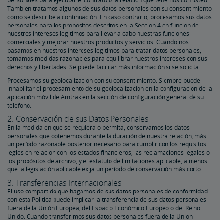
personales para ejecutar el contrato o la relación que tenemos con usted.
También tratamos algunos de sus datos personales con su consentimiento
como se describe a continuación. En caso contrario, procesamos sus datos
personales para los propósitos descritos en la Sección 4 en función de
nuestros intereses legítimos para llevar a cabo nuestras funciones
comerciales y mejorar nuestros productos y servicios. Cuando nos
basamos en nuestros intereses legítimos para tratar datos personales,
tomamos medidas razonables para equilibrar nuestros intereses con sus
derechos y libertades. Se puede facilitar más información si se solicita.
Procesamos su geolocalización con su consentimiento. Siempre puede
inhabilitar el procesamiento de su geolocalización en la configuración de la
aplicación móvil de Amtrak en la sección de configuración general de su
teléfono.
2. Conservación de sus Datos Personales
En la medida en que se requiera o permita, conservamos los datos
personales que obtenemos durante la duración de nuestra relación, más
un período razonable posterior necesario para cumplir con los requisitos
legles en relación con los estados financieros, las reclamaciones legales o
los propósitos de archivo, y el estatuto de limitaciones aplicable, a menos
que la legislación aplicable exija un período de conservación más corto.
3. Transferencias Internacionales
El uso compartido que hagamos de sus datos personales de conformidad
con esta Política puede implicar la transferencia de sus datos personales
fuera de la Unión Europea, del Espacio Económico Europeo o del Reino
Unido. Cuando transferimos sus datos personales fuera de la Unión