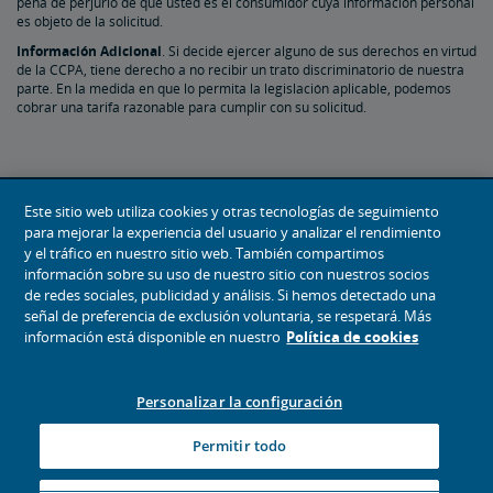
pena de perjurio de que usted es el consumidor cuya información personal
es objeto de la solicitud.
Información Adicional
. Si decide ejercer alguno de sus derechos en virtud
de la CCPA, tiene derecho a no recibir un trato discriminatorio de nuestra
parte. En la medida en que lo permita la legislación aplicable, podemos
cobrar una tarifa razonable para cumplir con su solicitud.
Este sitio web utiliza cookies y otras tecnologías de seguimiento
para mejorar la experiencia del usuario y analizar el rendimiento
y el tráfico en nuestro sitio web. También compartimos
Cada viaje cuenta si es miembro de Amtrak Guest Rewards.
información sobre su uso de nuestro sitio con nuestros socios
Gane puntos para obtener viajes de recompensa, ascensos y
de redes sociales, publicidad y análisis. Si hemos detectado una
mucho más.
señal de preferencia de exclusión voluntaria, se respetará. Más
información está disponible en nuestro
Política de cookies
ÚNASE AHORA
Personalizar la configuración
Permitir todo
Descargue la Aplicación de Amtrak.