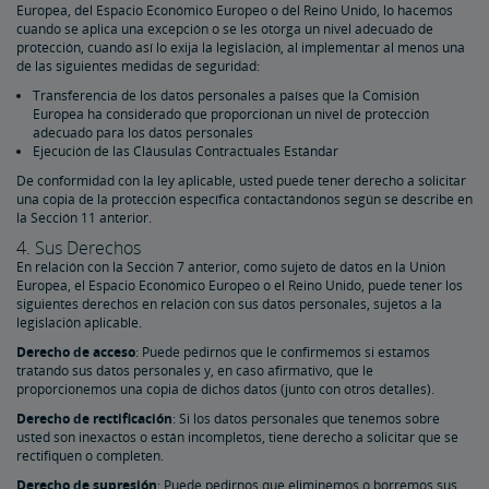
Europea, del Espacio Económico Europeo o del Reino Unido, lo hacemos
cuando se aplica una excepción o se les otorga un nivel adecuado de
protección, cuando así lo exija la legislación, al implementar al menos una
de las siguientes medidas de seguridad:
Transferencia de los datos personales a países que la Comisión
Europea ha considerado que proporcionan un nivel de protección
adecuado para los datos personales
Ejecución de las Cláusulas Contractuales Estándar
De conformidad con la ley aplicable, usted puede tener derecho a solicitar
una copia de la protección específica contactándonos según se describe en
la Sección 11 anterior.
4. Sus Derechos
En relación con la Sección 7 anterior, como sujeto de datos en la Unión
Europea, el Espacio Económico Europeo o el Reino Unido, puede tener los
siguientes derechos en relación con sus datos personales, sujetos a la
legislación aplicable.
Derecho de acceso
: Puede pedirnos que le confirmemos si estamos
tratando sus datos personales y, en caso afirmativo, que le
proporcionemos una copia de dichos datos (junto con otros detalles).
Derecho de rectificación
: Si los datos personales que tenemos sobre
usted son inexactos o están incompletos, tiene derecho a solicitar que se
rectifiquen o completen.
Derecho de supresión
: Puede pedirnos que eliminemos o borremos sus