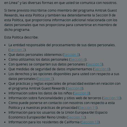
en Línea" y las diversas formas en que usted se comunica con nosotros.
Haga Su Viaje con Tranquilidad Gracias al Seguro de Viaje
Si tiene previsto inscribirse como miembro del programa Amtrak Guest
Rewards, lea esta Política y también lea detenidamente la Sección 9 de
Protección y Seguridad
esta Política, que proporciona información adicional relacionada con los
datos personales que nos proporciona para convertirse en miembro de
dicho programa.
Identificación de Pasajeros
Seguridad Personal
Cruce de Frontera Canadiense
Seguridad a bordo de última generación en Acela
Viajeros Internacionales
Esta Política describe:
La entidad responsable del procesamiento de sus datos personales.
Programa Recorridos
(
Sección 2
).
Qué datos personales obtenemos (
Sección 3
).
Cómo utilizamos los datos personales (
Sección 4
).
Con quiénes se comparten sus datos personales (
Sección 5
).
Coches de Propiedad Privada
Qué médidas de seguridad de datos implementamos (
Sección 6
).
Los derechos y las opciones disponibles para usted con respecto a sus
datos personales (
Sección 7
).
Boletines Mecánicos para los Coches Privados
Qué prácticas y reglas especiales de privacidad existen en relación con
el programa Amtrak Guest Rewards (
Sección 8
).
Información sobre los datos de los niños (
Sección 9
).
Información sobre funcionalidades y sitios web de terceros (
Sección 10
).
Cómo puede ponerse en contacto con nosotros con respecto a esta
Política y a nuestras prácticas de privacidad (
Sección 11
).
Información para los usuarios de la Unión Europea/del Espacio
Económico Europeo/del Reino Unido (
Sección 12
).
Información para los residentes de California (
Sección 13
).