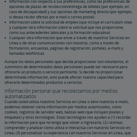
Información con respecto a sus preferencias, como las preferencias de
opciones de plazas de recolección/entrega de billetes (por ejemplo, en
caso de discapacidad) y sus opciones de marketing directo (por ejemplo,
si desea recibir ofertas por e-mail o correo postal)
Información sobre la solicitud de empleo (que incluye el currículum vitae
y cualquier otra información sobre la solicitud que nos proporcione,
como sus antecedentes laborales y la formación educativa)
Cualquier otra información que envíe a través de nuestros Servicios en
Línea o de otras comunicaciones con nosotros, como a través de
formularios, encuestas, páginas de registración, portales, e-mails y
llamadas telefónicas
Aunque los datos personales que decida proporcionar son voluntarios, el
suministro de determinados datos personales puede ser necesario para
ofrecerle un producto o servicio pertinente. Si decide no proporcionar
determinada información, esto puede afectar nuestra capacidad para
ofrecerle determinados productos o servicios.
Información personal que recolectamos por medios
automatizados
Cuando usted utiliza nuestros Servicios en Línea o abre nuestros e-mails,
podemos obtener cierta información por medios automizados, como
cookies, registros de servidor web, balizas web (que incluyen píxeles y
etiquetas) y otras tecnologías. Estas tecnologías nos ayudan a (1) recordar
la información para que no tenga que volver a ingresarla; (2) rastrear,
comprender y analizar cómo utiliza e interactúa con nuestros Servicios en
Línea; (3) personalizar su experiencia con nuestros Servicios en Línea, que