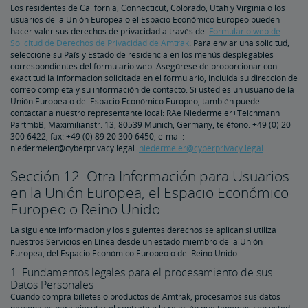
Los residentes de California, Connecticut, Colorado, Utah y Virginia o los
usuarios de la Unión Europea o el Espacio Económico Europeo​​​​​​​ pueden
hacer valer sus derechos de privacidad a través del
Formulario web de
Solicitud de Derechos de Privacidad de Amtrak
. Para enviar una solicitud,
seleccione su País y Estado de residencia en los menús desplegables
correspondientes del formulario web. Asegúrese de proporcionar con
exactitud la información solicitada en el formulario, incluida su dirección de
correo completa y su información de contacto. Si usted es un usuario de la
Unión Europea o del Espacio Económico Europeo, también puede
contactar a nuestro representante local: RAe Niedermeier+Teichmann
PartmbB, Maximilianstr. 13, 80539 Munich, Germany, teléfono: +49 (0) 20
300 6422, fax: +49 (0) 89 20 300 6450, e-mail:
niedermeier@cyberprivacy.legal.
niedermeier@cyberprivacy.legal
.
Sección 12: Otra Información para Usuarios
en la Unión Europea, el Espacio Económico
Europeo o Reino Unido
La siguiente información y los siguientes derechos se aplican si utiliza
nuestros Servicios en Línea desde un estado miembro de la Unión
Europea, del Espacio Económico Europeo o del Reino Unido.
1. Fundamentos legales para el procesamiento de sus
Datos Personales
Cuando compra billetes o productos de Amtrak, procesamos sus datos