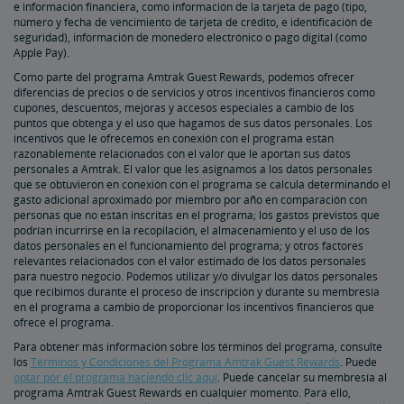
e información financiera, como información de la tarjeta de pago (tipo,
número y fecha de vencimiento de tarjeta de crédito, e identificación de
seguridad), información de monedero electrónico o pago digital (como
Apple Pay).
Como parte del programa Amtrak Guest Rewards, podemos ofrecer
diferencias de precios o de servicios y otros incentivos financieros como
cupones, descuentos, mejoras y accesos especiales a cambio de los
puntos que obtenga y el uso que hagamos de sus datos personales. Los
incentivos que le ofrecemos en conexión con el programa están
razonablemente relacionados con el valor que le aportan sus datos
personales a Amtrak. El valor que les asignamos a los datos personales
que se obtuvieron en conexión con el programa se calcula determinando el
gasto adicional aproximado por miembro por año en comparación con
personas que no están inscritas en el programa; los gastos previstos que
podrían incurrirse en la recopilación, el almacenamiento y el uso de los
datos personales en el funcionamiento del programa; y otros factores
relevantes relacionados con el valor estimado de los datos personales
para nuestro negocio. Podemos utilizar y/o divulgar los datos personales
que recibimos durante el proceso de inscripción y durante su membresía
en el programa a cambio de proporcionar los incentivos financieros que
ofrece el programa.
Para obtener más información sobre los términos del programa, consulte
los
Términos y Condiciones del Programa Amtrak Guest Rewards
. Puede
optar por el programa haciendo clic aquí
. Puede cancelar su membresía al
programa Amtrak Guest Rewards en cualquier momento. Para ello,