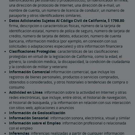
identificadores persistentes o probabilísticos), un identificador en línea,
una dirección de protocolo de Internet, una dirección de e-mail, un
nombre de cuenta, un número de licencia de conducir, un número de
pasaporte y otros identificadores similares.
Datos Adicionales Sujetos Al Código Civil de California, § 1798.80
:
firma, descripción o características físicas, número de la tarjeta de
identificación estatal, número de póliza de seguro, número de tarjeta de
crédito, número de tarjeta de débito, educación, número de cuenta
bancaria, información médica (por ejemplo, en conexión con sus
solicitudes o adaptaciones especiales) y otra información financiera
Clasificaciones Protegidas
: características de las clasificaciones
protegidas en virtud de la legislación de California, como la edad, el
género, la condición médica, la discapacidad, la condición de ciudadanía
y la condición de militar y veterano
Información Comercial
:información comercial, que incluye los
registros de bienes personales, productos o servicios comprados,
obtenidos o considerados, y otros historiales o tendencias de compra o
consumo
Actividad en Línea
: información sobre la actividad en Internet y otras
redes electrónicas, que incluye, entre otros, el historial de navegación,
el historial de búsqueda, y la información en relación con sus interacción
con sitios web, aplicaciones o anuncios
Información de Geolocalización
Información Sensorial
: información sonora, electrónica, visual y similar
Información sobre el Empleo
: información profesional o relacionada
con el empleo
Inferencias
: inferencias realizadas a partir de cualquier información