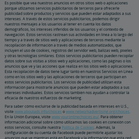
Es posible que vea nuestros anuncios en otros sitios web o aplicaciones
porque utlizamos servicios publicitarios de terceros para ofrecerle
publicidad sobre productos y servicios que pueden estar adaptados a sus
intereses. A través de estos servicios publicitarios, podemos dirigir
nuestros mensajes a los usuarios al tener en cuenta los datos
demográficos, los intereses inferidos de los usuarios y el contexto de
navegación. Estos servicios rastrean sus actividades en línea a lo largo del
tiempo y a través de sitios web y aplicaciones de terceros mediante la
recopilación de información a través de medios automatizados, que
incluyen el uso de cookies, registros del servidor web, balizas web, píxeles
y otras tecnologías similares. Estos servicios publicitarios pueden recopilar
datos sobre sus visitas a sitios web y aplicaciones, como las páginas o los
anuncios que ve y las acciones que realiza en los sitios web o aplicaciones.
Esta recopilación de datos tiene lugar tanto en nuestros Servicios en Línea
como en los sitios web y las aplicaciones de terceros que participan en
estos servicios publicitarios. Los servicios de publicidad utilizan esta
información para mostrarle anuncios que pueden estar adaptados a sus
intereses individuales. Estos servicios también nos ayudan a controlar la
eficacia de nuestros esfuerzos de marketing.
Para saber cómo excluirse de la publicidad basada en intereses en U.S.,
visite
www.aboutads.info/choices
o
www.networkadvertising.org/choices
.
En la Unión Europea, visite
www.youronlinechoices.eu/
. Para obtener
información adicional sobre cómo utilizamos las cookies en conexión con
estos servicios, consulte nuestra
Política de Cookies
. Además, la
configuración de su cuenta de Facebook puede permitirle ajustar los
anuncios que ve mientras está en Facebook y la información que esta red