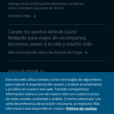
Obtenga hasta 30,000 puntos adicionales. Las ofertas
de Phoenix y Tucson.
varían. Solicítelas aquí antes del 9/2/26.
Descubra pujantes comunidades artísticas en Sante Fe y
Conozca más
Albuquerque o recree el United States de antaño en lugares como
Flagstaff y Gallup, New Mexico.
Canjee los puntos Amtrak Guest
Rewards para viajes de recompensa,
El Corazón del País
El Empire Builder
Feature
ascensos, pases a la sala y mucho más.
area
content
Abra la puerta hacia maneras nuevas y emocionantes de ver
link
Más Información sobre los Puntos de Canje
nuestro bello país. Viaje al corazón de la región central donde los
extensos campos de trigo parecen interminables y el paisaje está
salpicado por pequeños poblados.
Acerca de Amtrak
Viajar con Nosotros
Este sitio web utiliza cookies y otras tecnologías de seguimiento
para mejorar la experiencia del usuario y analizar el rendimiento
Herramientas del Sitio
y el tráfico en nuestro sitio web. También compartimos
información sobre su uso de nuestro sitio con nuestros socios
de redes sociales, publicidad y análisis. Si hemos detectado una
señal de preferencia de exclusión voluntaria, se respetará. Más
información está disponible en nuestro
Política de cookies
iconos de medios sociales
Amtrak en Facebook se abre en una ventana nueva
Amtrak en Twitter se abre en una ventana nueva
Amtrak en Instagram se abre en una ventana nueva
Amtrak en Linkedin se abre en una ventana nueva
Amtrak en YouTube se abre en una ventana nue
Pinterest se abre en una ventana nueva