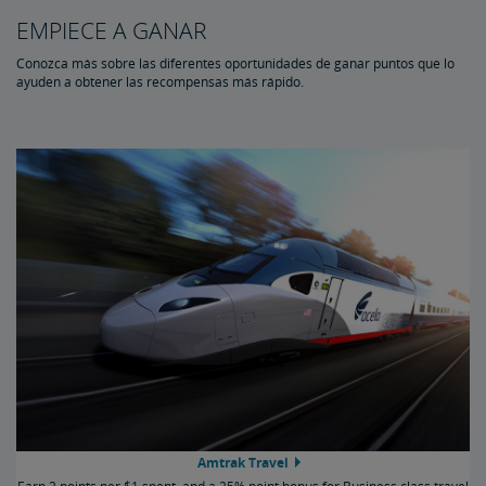
Opciones para Canjear
EMPIECE A GANAR
Conozca más sobre las diferentes oportunidades de ganar puntos que lo
Puntos y Efectivo
Comprar/Compartir Puntos
ayuden a obtener las recompensas más rápido.
Comprar Puntos
Puntos de regalo
Comparta Puntos
Términos del Programa
Preguntas Más Frecuentes
Tarjetas de Crédito
Amtrak Travel