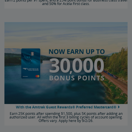
Earn 2 points per $1 spent, and a 25% point bonus for Business class travel
and 50% for Acela First class.
With the Amtrak Guest Rewards® Preferred Mastercard®
Earn 25K points after spending $1,500, plus 5K points after adding an
authorized user. All within the first 3 billing cycles of account opening.
Offers vary. Apply here by 9/2/26.