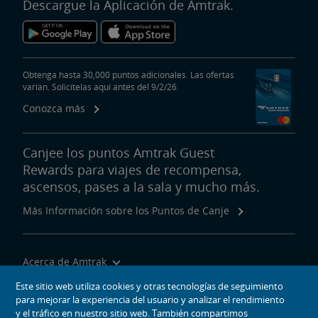
Descargue la Aplicación de Amtrak.
Obtenga hasta 30,000 puntos adicionales. Las ofertas
varían. Solicítelas aquí antes del 9/2/26.
Conozca más
Canjee los puntos Amtrak Guest
Rewards para viajes de recompensa,
ascensos, pases a la sala y mucho más.
Más Información sobre los Puntos de Canje
Acerca de Amtrak
Viajar con Nosotros
Este sitio web utiliza cookies y otras tecnologías de seguimiento
para mejorar la experiencia del usuario y analizar el rendimiento
Herramientas del Sitio
y el tráfico en nuestro sitio web. También compartimos