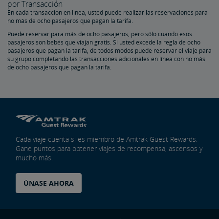
por Transacción
En cada transacción en línea, usted puede realizar las reservaciones para
Programa Recorridos
no más de ocho pasajeros que pagan la tarifa.
Puede reservar para más de ocho pasajeros, pero sólo cuando esos
pasajeros son bebés que viajan gratis. Si usted excede la regla de ocho
Coches de Propiedad Privada
pasajeros que pagan la tarifa, de todos modos puede reservar el viaje para
su grupo completando las transacciones adicionales en línea con no más
de ocho pasajeros que pagan la tarifa.
Boletines Mecánicos para los Coches Privados
Cada viaje cuenta si es miembro de Amtrak Guest Rewards.
Gane puntos para obtener viajes de recompensa, ascensos y
mucho más.
ÚNASE AHORA