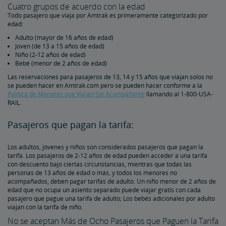
Cuatro grupos de acuerdo con la edad
Reservaciones Duplicadas e Imposibles
Todo pasajero que viaja por Amtrak es primeramente categorizado por
edad:
Sobre Itinerarios y Horarios
Adulto (mayor de 16 años de edad)
Joven (de 13 a 15 años de edad)
Niño (2-12 años de edad)
Cambios y Reintegros
Bebé (menor de 2 años de edad)
Las reservaciones para pasajeros de 13, 14 y 15 años que viajan solos no
se pueden hacer en Amtrak.com pero se pueden hacer conforme a la
Reintegros y Cancelaciones
Cómo Modificar Su Reservación
Cómo Cancelar Su Reservación
eVouchers
Cómo Usar Vales
Comprobantes de Transporte
Servicios de Viaje Accesible
Política de Menores que Viajan Sin Acompañante
llamando al 1-800-USA-
RAIL.
Reservaciones para Clientes con Discapacidad
Animales de Servicio
Autobuses de Conexión de Amtrak y Accesibilidad
Dispositivos de Movilidad con Ruedas
Servicio de Comidas para Clientes con Discapacidades​​​​​​​
Accesibilidad de la Estación
Viajar con un Acompañante/Asistente
Solicitudes de Viaje Accesible
Equipo de Oxígeno
Política de No Discriminación
Planificación y Consejos de Reservación
Pasajeros que pagan la tarifa:
Consejos para Reservar Su Viaje
Consejos para Pasajeros Conocedores
Consejos para Viajes de Larga Distancia
Consejos para Quienes Viajan por Primera Vez
Aplicación de Amtrak
Los adultos, jóvenes y niños son considerados pasajeros que pagan la
tarifa. Los pasajeros de 2-12 años de edad pueden acceder a una tarifa
con descuento bajo ciertas circunstancias, mientras que todas las
Haga Su Viaje con Tranquilidad Gracias al Seguro de Viaje
personas de 13 años de edad o más, y todos los menores no
acompañados, deben pagar tarifas de adulto. Un niño menor de 2 años de
edad que no ocupa un asiento separado puede viajar gratis con cada
Protección y Seguridad
pasajero que pague una tarifa de adulto; Los bebés adicionales por adulto
viajan con la tarifa de niño.
No se aceptan Más de Ocho Pasajeros que Paguen la Tarifa
Identificación de Pasajeros
Seguridad Personal
Cruce de Frontera Canadiense
Seguridad a bordo de última generación en Acela
Viajeros Internacionales