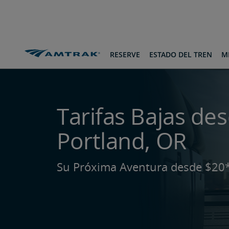
saltar
saltar
pasar
al
a
al
Contenido
Navegación
pie
de
página
Rutas y Destinos
Desde Portland, OR
RESERVE
ESTADO DEL TREN
MI
Tarifas Bajas de
Portland, OR
Su Próxima Aventura desde $20