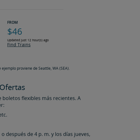
FROM
$46
Updated just 12 hour(s) ago
Find Trains
e ejemplo proviene de Seattle, WA (SEA).
Ofertas
boletos flexibles más recientes. A
r:
etc.
o después de 4 p. m. y los días jueves,