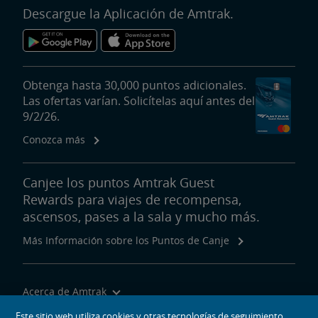
Descargue la Aplicación de Amtrak.
Obtenga hasta 30,000 puntos adicionales.
Las ofertas varían. Solicítelas aquí antes del
9/2/26.
Conozca más
Canjee los puntos Amtrak Guest
Rewards para viajes de recompensa,
ascensos, pases a la sala y mucho más.
Más Información sobre los Puntos de Canje
Acerca de Amtrak
Viajar con Nosotros
Este sitio web utiliza cookies y otras tecnologías de seguimiento