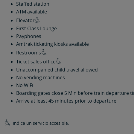
Staffed station
ATM available
Elevator
First Class Lounge
Payphones
Amtrak ticketing kiosks available
Restrooms
Ticket sales office
Unaccompanied child travel allowed
No vending machines
No WiFi
Boarding gates close 5 Min before train departure t
Arrive at least 45 minutes prior to departure
Indica un servicio accesible.