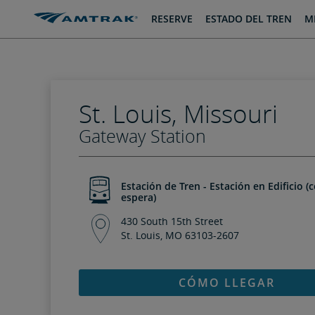
saltar
saltar
RESERVE
ESTADO DEL TREN
MI
al
a
Contenido
Navegación
St. Louis, Missouri
Gateway Station
Estación de Tren - Estación en Edificio (
espera)
430 South 15th Street
St. Louis, MO 63103-2607
CÓMO LLEGAR