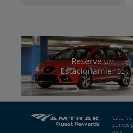
Reserve un
Estacionamiento
Cada vi
puntos 
más.