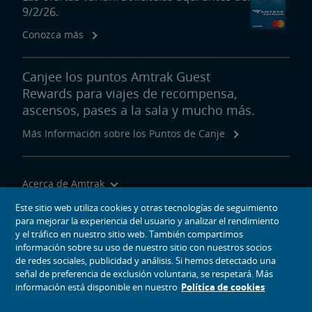
9/2/26.
Conozca más
Canjee los puntos Amtrak Guest
Rewards para viajes de recompensa,
ascensos, pases a la sala y mucho más.
Más Información sobre los Puntos de Canje
Acerca de Amtrak
Viajar con Nosotros
Este sitio web utiliza cookies y otras tecnologías de seguimiento
para mejorar la experiencia del usuario y analizar el rendimiento
Herramientas del Sitio
y el tráfico en nuestro sitio web. También compartimos
información sobre su uso de nuestro sitio con nuestros socios
de redes sociales, publicidad y análisis. Si hemos detectado una
señal de preferencia de exclusión voluntaria, se respetará. Más
información está disponible en nuestro
Política de cookies
iconos de medios sociales
Amtrak en Facebook se abre en una ventana nueva
Amtrak en Twitter se abre en una ventana nueva
Amtrak en Instagram se abre en una ventana nueva
Amtrak en Linkedin se abre en una ventana nueva
Amtrak en YouTube se abre en una ventana nue
Pinterest se abre en una ventana nueva