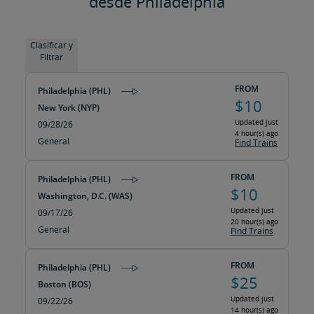
desde Philadelphia
Clasificar y
Filtrar
FROM
Philadelphia (PHL)
$10
New York (NYP)
Updated just
09/28/26
4 hour(s) ago
General
Find Trains
FROM
Philadelphia (PHL)
$10
Washington, D.C. (WAS)
Updated just
09/17/26
20 hour(s) ago
General
Find Trains
FROM
Philadelphia (PHL)
$25
Boston (BOS)
Updated just
09/22/26
14 hour(s) ago