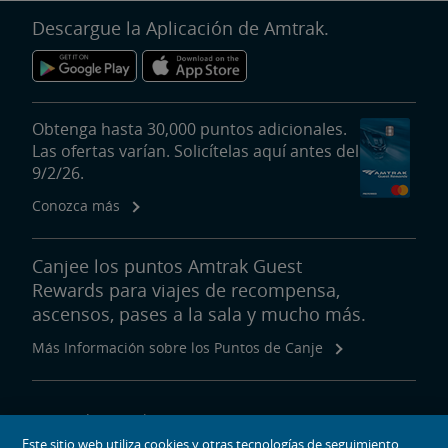
Descargue la Aplicación de Amtrak.
Obtenga hasta 30,000 puntos adicionales.
Las ofertas varían. Solicítelas aquí antes del
9/2/26.
Conozca más
Canjee los puntos Amtrak Guest
Rewards para viajes de recompensa,
ascensos, pases a la sala y mucho más.
Más Información sobre los Puntos de Canje
Acerca de Amtrak
Este sitio web utiliza cookies y otras tecnologías de seguimiento
Viajar con Nosotros