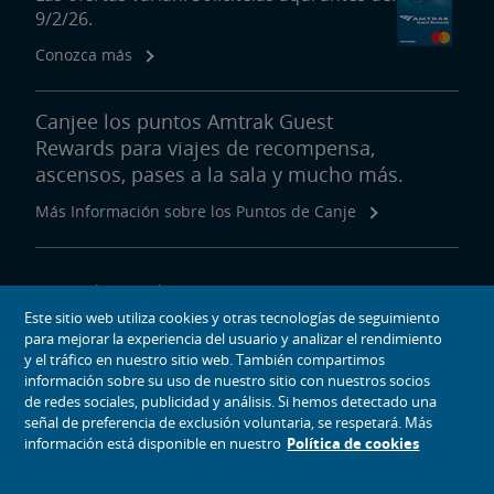
9/2/26.
Conozca más
Canjee los puntos Amtrak Guest
Rewards para viajes de recompensa,
ascensos, pases a la sala y mucho más.
Más Información sobre los Puntos de Canje
Acerca de Amtrak
Este sitio web utiliza cookies y otras tecnologías de seguimiento
Viajar con Nosotros
para mejorar la experiencia del usuario y analizar el rendimiento
Herramientas del Sitio
y el tráfico en nuestro sitio web. También compartimos
información sobre su uso de nuestro sitio con nuestros socios
de redes sociales, publicidad y análisis. Si hemos detectado una
señal de preferencia de exclusión voluntaria, se respetará. Más
información está disponible en nuestro
Política de cookies
iconos de medios sociales
Amtrak en Facebook se abre en una ventana nueva
Amtrak en Twitter se abre en una ventana nueva
Amtrak en Instagram se abre en una ventana nueva
Amtrak en Linkedin se abre en una ventana nueva
Amtrak en YouTube se abre en una ventana nue
Pinterest se abre en una ventana nueva