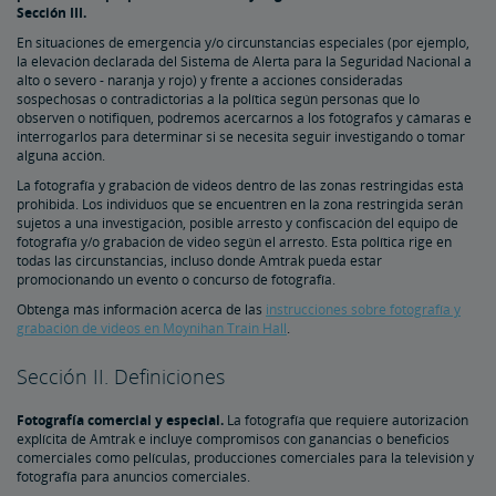
Sección III.
Haga Su Viaje con Tranquilidad Gracias al Seguro de Viaje
En situaciones de emergencia y/o circunstancias especiales (por ejemplo,
la elevación declarada del Sistema de Alerta para la Seguridad Nacional a
Protección y Seguridad
alto o severo - naranja y rojo) y frente a acciones consideradas
sospechosas o contradictorias a la política según personas que lo
observen o notifiquen, podremos acercarnos a los fotógrafos y cámaras e
Identificación de Pasajeros
Seguridad Personal
Cruce de Frontera Canadiense
Seguridad a bordo de última generación en Acela
Viajeros Internacionales
interrogarlos para determinar si se necesita seguir investigando o tomar
alguna acción.
La fotografía y grabación de videos dentro de las zonas restringidas está
Programa Recorridos
prohibida. Los individuos que se encuentren en la zona restringida serán
sujetos a una investigación, posible arresto y confiscación del equipo de
fotografía y/o grabación de video según el arresto. Esta política rige en
Coches de Propiedad Privada
todas las circunstancias, incluso donde Amtrak pueda estar
promocionando un evento o concurso de fotografía.
Obtenga más información acerca de las
instrucciones sobre fotografía y
Boletines Mecánicos para los Coches Privados
grabación de videos en Moynihan Train Hall
.
Sección II. Definiciones
Fotografía comercial y especial.
La fotografía que requiere autorización
explícita de Amtrak e incluye compromisos con ganancias o beneficios
comerciales como películas, producciones comerciales para la televisión y
fotografía para anuncios comerciales.