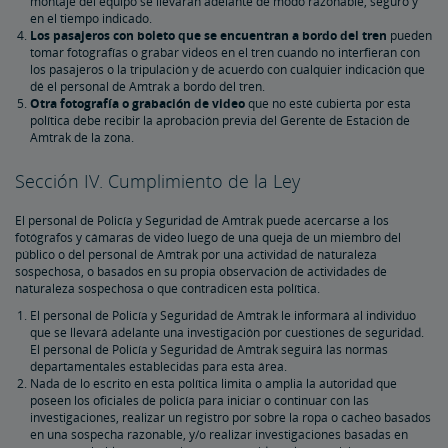
montaje del equipo se llevarán adelante de modo razonable, seguro y
en el tiempo indicado.
Los pasajeros con boleto que se encuentran a bordo del tren
pueden
tomar fotografías o grabar videos en el tren cuando no interfieran con
los pasajeros o la tripulación y de acuerdo con cualquier indicación que
dé el personal de Amtrak a bordo del tren.
Otra fotografía o grabación de video
que no esté cubierta por esta
política debe recibir la aprobación previa del Gerente de Estación de
Amtrak de la zona.
Sección IV. Cumplimiento de la Ley
El personal de Policía y Seguridad de Amtrak puede acercarse a los
fotógrafos y cámaras de video luego de una queja de un miembro del
público o del personal de Amtrak por una actividad de naturaleza
sospechosa, o basados en su propia observación de actividades de
naturaleza sospechosa o que contradicen esta política.
El personal de Policía y Seguridad de Amtrak le informará al individuo
que se llevará adelante una investigación por cuestiones de seguridad.
El personal de Policía y Seguridad de Amtrak seguirá las normas
departamentales establecidas para esta área.
Nada de lo escrito en esta política limita o amplia la autoridad que
poseen los oficiales de policía para iniciar o continuar con las
investigaciones, realizar un registro por sobre la ropa o cacheo basados
en una sospecha razonable, y/o realizar investigaciones basadas en