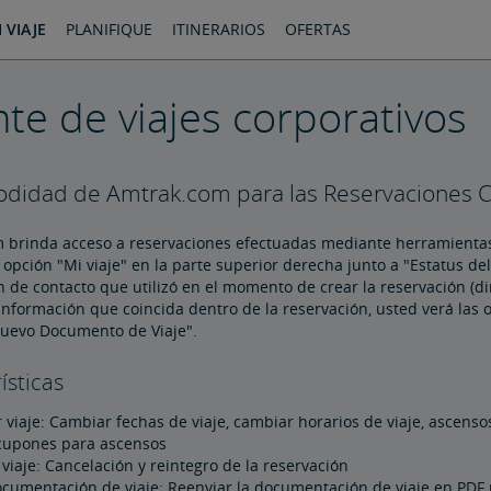
 VIAJE
PLANIFIQUE
ITINERARIOS
OFERTAS
te de viajes corporativos
didad de Amtrak.com para las Reservaciones C
 brinda acceso a reservaciones efectuadas mediante herramientas 
 opción "Mi viaje" en la parte superior derecha junto a "Estatus de
 de contacto que utilizó en el momento de crear la reservación (d
nformación que coincida dentro de la reservación, usted verá las op
uevo Documento de Viaje".
ísticas
 viaje: Cambiar fechas de viaje, cambiar horarios de viaje, ascens
cupones para ascensos
viaje: Cancelación y reintegro de la reservación
ocumentación de viaje: Reenviar la documentación de viaje en PDF p