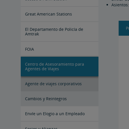
Asientos:
Great American Stations
P
El Departamento de Policía de
Amtrak
FOIA
Centro de Asesoramiento para
Instrucciones para Enviar una
Agentes de Viajes
Solicitud FOIA
Agente de viajes corporativos
Cambios y Reintegros
Envíe un Elogio a un Empleado
Socios y Alianzas