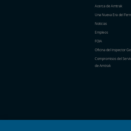
Acerca de Amtrak
Una Nueva Era del Ferro
Noticias
Empleos
FOIA
Oficina del Inspector G
Compromisos del Servici
de Amtrak
iconos de medios sociales