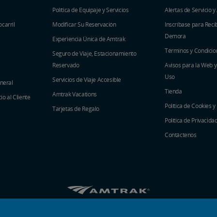
Política de Equipaje y Servicios
Alertas de Servicio y
carril
Modificar Su Reservación
Inscríbase para Recib
Demora
Experiencia Única de Amtrak
Términos y Condicio
Seguro de Viaje, Estacionamiento
Reservado
Avisos para la Web 
Uso
Servicios de Viaje Accesible
eneral
Tienda
Amtrak Vacations
o al Cliente
Política de Cookies y
Tarjetas de Regalo
Política de Privacida
Contáctenos
Amtrak en Facebook se abre en una ventana 
Amtrak en Twitter se abre en una venta
Amtrak en Instagram se abre en un
Amtrak en Linkedin se abre en
Amtrak en YouTube se abr
Pinterest se abre en