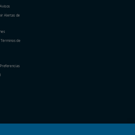
 Avisos
ir Alertas de
nes
y Términos de
 Preferencias
d
nueva
na nueva
a ventana nueva
 una ventana nueva
e en una ventana nueva
 una ventana nueva