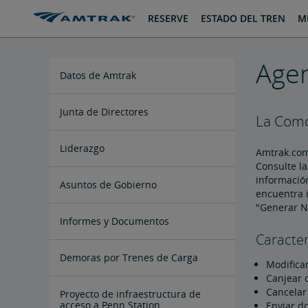
saltar
saltar
RESERVE
ESTADO DEL TREN
MI
al
a
Contenido
Navegación
Agen
Datos de Amtrak
Folletos sobre Impacto Económico
Hojas de Datos por Estados
Preguntas Frecuentes de los
Junta de Directores
La Como
en el Estado
Interesados
Ronald Batory
David Capozzi
Lanhee Chen, Ph.D.
Elaine Clegg
Anthony Coscia
Robert A. Gleason
Christopher Koos
Joel Szabat
Liderazgo
Amtrak.com
Consulte la
información
Asuntos de Gobierno
encuentra i
"Generar N
Testimonios ante el Congreso
Informes y Documentos
Caracter
Archivo de Documentos
Demoras por Trenes de Carga
Modificar
Canjear 
Cancelar 
Proyecto de infraestructura de
acceso a Penn Station
Enviar d