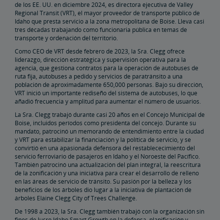
de los EE. UU. en diciembre 2024, es directora ejecutiva de Valley
Regional Transit (VRT), el mayor proveedor de transporte público de
Proyecto de infraestructura de acceso a Penn Station
Idaho que presta servicio a la zona metropolitana de Boise. Lleva casi
tres décadas trabajando como funcionaria pública en temas de
transporte y ordenación del territorio.
Great American Stations
Como CEO de VRT desde febrero de 2023, la Sra. Clegg ofrece
liderazgo, dirección estratégica y supervisión operativa para la
agencia, que gestiona contratos para la operación de autobuses de
El Departamento de Policía de Amtrak
ruta fija, autobuses a pedido y servicios de paratránsito a una
población de aproximadamente 650,000 personas. Bajo su dirección,
VRT inició un importante rediseño del sistema de autobuses, lo que
FOIA
añadió frecuencia y amplitud para aumentar el número de usuarios.
La Sra. Clegg trabajó durante casi 20 años en el Concejo Municipal de
Boise, incluidos períodos como presidenta del concejo. Durante su
Instrucciones para Enviar una Solicitud FOIA
Centro de Asesoramiento para Agentes de Viajes
mandato, patrocinó un memorando de entendimiento entre la ciudad
y VRT para estabilizar la financiación y la política de servicio, y se
convirtió en una apasionada defensora del restablececimiento del
Agente de viajes corporativos
Cambios y Reintegros
Envíe un Elogio a un Empleado
servicio ferroviario de pasajeros en Idaho y el Noroeste del Pacífico.
También patrocinó una actualización del plan integral, la reescritura
de la zonificación y una iniciativa para crear el desarrollo de relleno
Socios y Alianzas
en las áreas de servicio de tránsito. Su pasión por la belleza y los
beneficios de los árboles dio lugar a la iniciativa de plantación de
árboles Elaine Clegg City of Trees Challenge.
Oportunidades de Adquisición de Amtrak
De 1998 a 2023, la Sra. Clegg también trabajó con la organización sin
fines de lucro Idaho Smart Growth en la defensa, planificación y