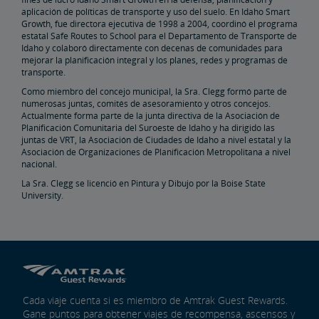
aplicación de políticas de transporte y uso del suelo. En Idaho Smart
Bienes Raíces
Growth, fue directora ejecutiva de 1998 a 2004, coordinó el programa
estatal Safe Routes to School para el Departamento de Transporte de
Idaho y colaboró directamente con decenas de comunidades para
Instalaciones de Servicios Públicos
Arrendamientos, Servidumbres
Titularidad de Propiedad
Planificar Eventos Especiales
Venta Minorista y Arrendamiento
Oportunidades de Publicidad de Amtrak
Contactos de Bienes Raíces
Restauración Ambiental
mejorar la planificación integral y los planes, redes y programas de
transporte.
Instalación Ferroviaria de East Barracks en Trenton
New York Penn Station
Instalación Ferroviaria de West Yard en Wilmington
Instalación Ferroviaria de Cedar Hill en Hamden
Instalación Ferroviaria de County Yard en New Brunswick
Biblioteca de Prácticas y Normas de Ingeniería
Como miembro del concejo municipal, la Sra. Clegg formó parte de
numerosas juntas, comités de asesoramiento y otros concejos.
Actualmente forma parte de la junta directiva de la Asociación de
Futuro del Ferrocarril
Planificación Comunitaria del Suroeste de Idaho y ha dirigido las
juntas de VRT, la Asociación de Ciudades de Idaho a nivel estatal y la
Asociación de Organizaciones de Planificación Metropolitana a nivel
Amtrak Airo
La Última Generación del Acela
Mejoras en la Infraestructura
El Corredor Northeast (Nordeste)
nacional.
La Sra. Clegg se licenció en Pintura y Dibujo por la Boise State
University.
Portal de Subvenciones de Amtrak
Cada viaje cuenta si es miembro de Amtrak Guest Rewards.
Gane puntos para obtener viajes de recompensa, ascensos y