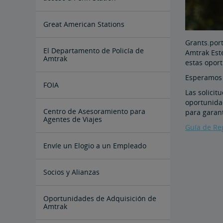
Great American Stations
Grants.port
El Departamento de Policía de
Amtrak Este
Amtrak
estas oport
Esperamos 
FOIA
Las solicit
oportunida
Instrucciones para Enviar una
Centro de Asesoramiento para
para garant
Solicitud FOIA
Agentes de Viajes
Guía de Re
Agente de viajes corporativos
Cambios y Reintegros
Envíe un Elogio a un Empleado
Socios y Alianzas
Oportunidades de Adquisición de
Amtrak