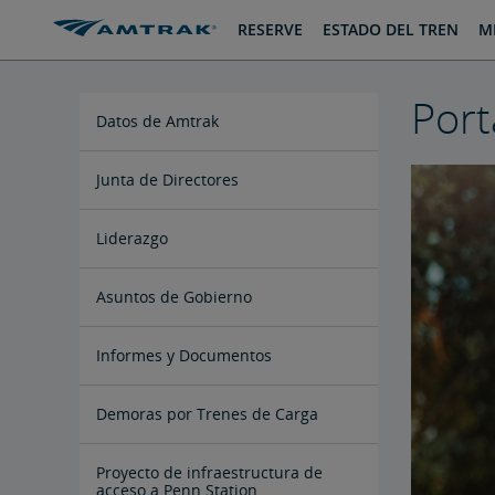
saltar
saltar
RESERVE
ESTADO DEL TREN
MI
al
a
Contenido
Navegación
Port
Datos de Amtrak
Folletos sobre Impacto Económico
Hojas de Datos por Estados
Preguntas Frecuentes de los
Junta de Directores
en el Estado
Interesados
Ronald Batory
David Capozzi
Lanhee Chen, Ph.D.
Elaine Clegg
Anthony Coscia
Robert A. Gleason
Christopher Koos
Joel Szabat
Liderazgo
Asuntos de Gobierno
Testimonios ante el Congreso
Informes y Documentos
Archivo de Documentos
Demoras por Trenes de Carga
Proyecto de infraestructura de
acceso a Penn Station