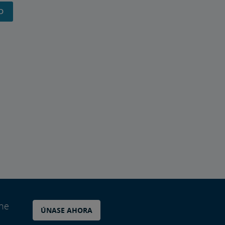
D
ane
ÚNASE AHORA