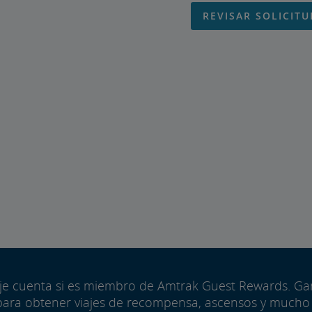
REVISAR SOLICITU
aje cuenta si es miembro de Amtrak Guest Rewards. G
para obtener viajes de recompensa, ascensos y mucho