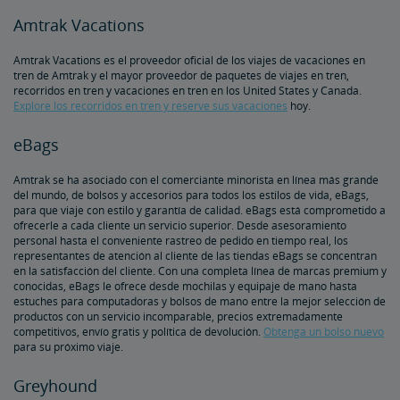
Archivo de Documentos
Demoras por Trenes de Carga
Amtrak Vacations
Amtrak Vacations es el proveedor oficial de los viajes de vacaciones en
Proyecto de infraestructura de acceso a Penn Station
tren de Amtrak y el mayor proveedor de paquetes de viajes en tren,
recorridos en tren y vacaciones en tren en los United States y Canada.
Explore los recorridos en tren y reserve sus vacaciones
hoy.
Great American Stations
eBags
El Departamento de Policía de Amtrak
Amtrak se ha asociado con el comerciante minorista en línea más grande
del mundo, de bolsos y accesorios para todos los estilos de vida, eBags,
FOIA
para que viaje con estilo y garantía de calidad. eBags está comprometido a
ofrecerle a cada cliente un servicio superior. Desde asesoramiento
personal hasta el conveniente rastreo de pedido en tiempo real, los
Instrucciones para Enviar una Solicitud FOIA
Centro de Asesoramiento para Agentes de Viajes
representantes de atención al cliente de las tiendas eBags se concentran
en la satisfacción del cliente. Con una completa línea de marcas premium y
conocidas, eBags le ofrece desde mochilas y equipaje de mano hasta
Agente de viajes corporativos
Cambios y Reintegros
Envíe un Elogio a un Empleado
estuches para computadoras y bolsos de mano entre la mejor selección de
productos con un servicio incomparable, precios extremadamente
competitivos, envío gratis y política de devolución.
Obtenga un bolso nuevo
Socios y Alianzas
para su próximo viaje.
Greyhound
Oportunidades de Adquisición de Amtrak