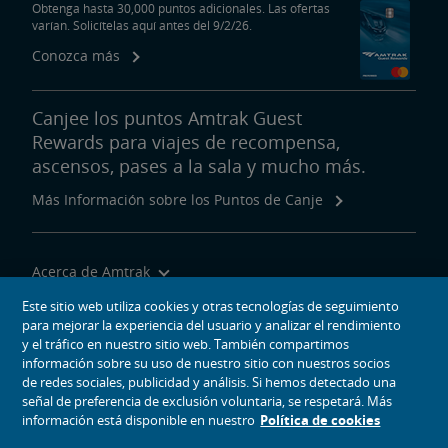
Obtenga hasta 30,000 puntos adicionales. Las ofertas
varían. Solicítelas aquí antes del 9/2/26.
Conozca más
Canjee los puntos Amtrak Guest
Rewards para viajes de recompensa,
ascensos, pases a la sala y mucho más.
Más Información sobre los Puntos de Canje
Acerca de Amtrak
Viajar con Nosotros
Este sitio web utiliza cookies y otras tecnologías de seguimiento
para mejorar la experiencia del usuario y analizar el rendimiento
Herramientas del Sitio
y el tráfico en nuestro sitio web. También compartimos
información sobre su uso de nuestro sitio con nuestros socios
de redes sociales, publicidad y análisis. Si hemos detectado una
señal de preferencia de exclusión voluntaria, se respetará. Más
información está disponible en nuestro
Política de cookies
iconos de medios sociales
Amtrak en Facebook se abre en una ventana nueva
Amtrak en Twitter se abre en una ventana nueva
Amtrak en Instagram se abre en una ventana nueva
Amtrak en Linkedin se abre en una ventana nueva
Amtrak en YouTube se abre en una ventana nue
Pinterest se abre en una ventana nueva