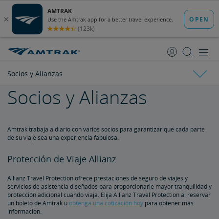
saltar
saltar
al
a
Contenido
Navegación
Socios y Alianzas
Socios y Alianzas
Datos de Amtrak
Folletos sobre Impacto Económico en el Estado
Hojas de Datos por Estados
Preguntas Frecuentes de los Interesados
Junta de Directores
Amtrak trabaja a diario con varios socios para garantizar que cada parte
de su viaje sea una experiencia fabulosa.
Ronald Batory
David Capozzi
Lanhee Chen, Ph.D.
Elaine Clegg
Anthony Coscia
Robert A. Gleason
Christopher Koos
Joel Szabat
Liderazgo
Protección de Viaje Allianz ​​​​​
Asuntos de Gobierno
Allianz Travel Protection ofrece prestaciones de seguro de viajes y
servicios de asistencia diseñados para proporcionarle mayor tranquilidad y
protección adicional cuando viaja. Elija Allianz Travel Protection al reservar
Testimonios ante el Congreso
Informes y Documentos
un boleto de Amtrak u
obtenga una cotización hoy
para obtener más
información.