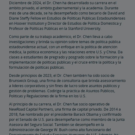
Diciembre de 2024, el Dr. Chen ha desarrollado su carrera en el
ámbito privado, el ámbito gubernamental y la academia. Durante
Proyecto de infraestructura de acceso a Penn Station
más de una década, se ha desempeñado como becario de David and
Diane Steffy Fellow en Estudios de Políticas Públicas Estadounidenses
en Hoover Institution y Director de Estudios de Política Doméstica y
Great American Stations
Profesor de Políticas Públicas en la Stanford University.
Como parte de su trabajo académico, el Dr. Chen lleva a cabo
investigaciones y brinda su opinión sobre temas de política pública
El Departamento de Policía de Amtrak
estadounidense actual, con un enfoque en la política de atención
médica, la política económica y las relaciones entre U.S. y China. Da
clases a estudiantes de pregrado y posgrado sobre la formación y la
FOIA
implementación de políticas públicas y el cruce entre la política y la
formulación de políticas públicas.
Desde principios de 2023, el Dr. Chen también ha sido socio de
Instrucciones para Enviar una Solicitud FOIA
Centro de Asesoramiento para Agentes de Viajes
Brunswick Group, una firma de consultoría que brinda asesoramiento
a líderes corporativos y sin fines de lucro sobre asuntos públicos y
gestión de problemas. Codirige la práctica de Asuntos Públicos,
Agente de viajes corporativos
Cambios y Reintegros
Envíe un Elogio a un Empleado
Políticas y Regulaciones de la firma en los U.S.
Al principio de su carrera, el Dr. Chen fue socio operativo de
Socios y Alianzas
NewRoad Capital Partners, una firma de capital privado. De 2014 a
2018, fue nombrado por el presidente Barack Obama y confirmado
por el Senado de U.S. para desempeñarse como miembro de la Junta
Oportunidades de Adquisición de Amtrak
Asesora del Seguro Social. También se desempeñó en la
Administración de George W. Bush como alto funcionario del
Departamento de Salud y Servicios Humanos de U.S. Además, ha