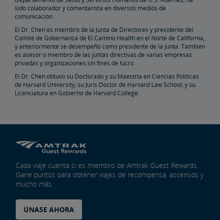
sido colaborador y comentarista en diversos medios de
Bienes Raíces
comunicación.
El Dr. Chen es miembro de la Junta de Directores y presidente del
Instalaciones de Servicios Públicos
Arrendamientos, Servidumbres
Titularidad de Propiedad
Planificar Eventos Especiales
Venta Minorista y Arrendamiento
Oportunidades de Publicidad de Amtrak
Contactos de Bienes Raíces
Restauración Ambiental
Comité de Gobernanza de El Camino Health en el Norte de California,
y anteriormente se desempeñó como presidente de la junta. También
es asesor o miembro de las juntas directivas de varias empresas
Instalación Ferroviaria de East Barracks en Trenton
New York Penn Station
Instalación Ferroviaria de West Yard en Wilmington
Instalación Ferroviaria de Cedar Hill en Hamden
Instalación Ferroviaria de County Yard en New Brunswick
Biblioteca de Prácticas y Normas de Ingeniería
privadas y organizaciones sin fines de lucro.
El Dr. Chen obtuvo su Doctorado y su Maestría en Ciencias Políticas
de Harvard University; su Juris Doctor de Harvard Law School; y su
Futuro del Ferrocarril
Licenciatura en Gobierno de Harvard College.
Amtrak Airo
La Última Generación del Acela
Mejoras en la Infraestructura
El Corredor Northeast (Nordeste)
Portal de Subvenciones de Amtrak
Cada viaje cuenta si es miembro de Amtrak Guest Rewards.
Gane puntos para obtener viajes de recompensa, ascensos y
mucho más.
ÚNASE AHORA