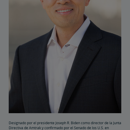
Elaine Clegg
Anthony Coscia
Robert A. Gleason
Christopher Koos
Joel Szabat
Liderazgo
Asuntos de Gobierno
Testimonios ante el Congreso
Informes y Documentos
Designado por el presidente Joseph R. Biden como director de la Junta
Archivo de Documentos
Demoras por Trenes de Carga
Directiva de Amtrak y confirmado por el Senado de los U.S. en