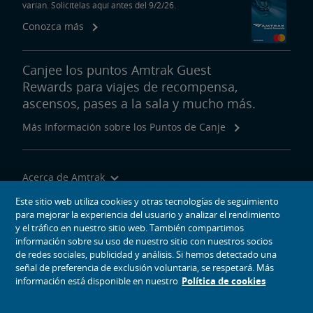
varían. Solicítelas aquí antes del 9/2/26.
Conozca más
Canjee los puntos Amtrak Guest
Rewards para viajes de recompensa,
ascensos, pases a la sala y mucho más.
Más Información sobre los Puntos de Canje
Acerca de Amtrak
Viajar con Nosotros
Este sitio web utiliza cookies y otras tecnologías de seguimiento
para mejorar la experiencia del usuario y analizar el rendimiento
Herramientas del Sitio
y el tráfico en nuestro sitio web. También compartimos
información sobre su uso de nuestro sitio con nuestros socios
de redes sociales, publicidad y análisis. Si hemos detectado una
señal de preferencia de exclusión voluntaria, se respetará. Más
información está disponible en nuestro
Política de cookies
iconos de medios sociales
Amtrak en Facebook se abre en una ventana nueva
Amtrak en Twitter se abre en una ventana nueva
Amtrak en Instagram se abre en una ventana nueva
Amtrak en Linkedin se abre en una ventana nueva
Amtrak en YouTube se abre en una ventana nue
Pinterest se abre en una ventana nueva