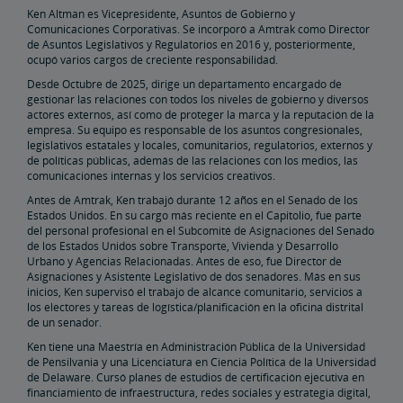
Ken Altman es Vicepresidente, Asuntos de Gobierno y
Comunicaciones Corporativas. Se incorporó a Amtrak como Director
Bienes Raíces
de Asuntos Legislativos y Regulatorios en 2016 y, posteriormente,
ocupó varios cargos de creciente responsabilidad.
Desde Octubre de 2025, dirige un departamento encargado de
Instalaciones de Servicios Públicos
Arrendamientos, Servidumbres
Titularidad de Propiedad
Planificar Eventos Especiales
Venta Minorista y Arrendamiento
Oportunidades de Publicidad de Amtrak
Contactos de Bienes Raíces
Restauración Ambiental
gestionar las relaciones con todos los niveles de gobierno y diversos
actores externos, así como de proteger la marca y la reputación de la
empresa. Su equipo es responsable de los asuntos congresionales,
Instalación Ferroviaria de East Barracks en Trenton
New York Penn Station
Instalación Ferroviaria de West Yard en Wilmington
Instalación Ferroviaria de Cedar Hill en Hamden
Instalación Ferroviaria de County Yard en New Brunswick
Biblioteca de Prácticas y Normas de Ingeniería
legislativos estatales y locales, comunitarios, regulatorios, externos y
de políticas públicas, además de las relaciones con los medios, las
comunicaciones internas y los servicios creativos.
Futuro del Ferrocarril
Antes de Amtrak, Ken trabajó durante 12 años en el Senado de los
Estados Unidos. En su cargo más reciente en el Capitolio, fue parte
Amtrak Airo
La Última Generación del Acela
Mejoras en la Infraestructura
El Corredor Northeast (Nordeste)
del personal profesional en el Subcomité de Asignaciones del Senado
de los Estados Unidos sobre Transporte, Vivienda y Desarrollo
Urbano y Agencias Relacionadas. Antes de eso, fue Director de
Asignaciones y Asistente Legislativo de dos senadores. Más en sus
Portal de Subvenciones de Amtrak
inicios, Ken supervisó el trabajo de alcance comunitario, servicios a
los electores y tareas de logística/planificación en la oficina distrital
de un senador.
Ken tiene una Maestría en Administración Pública de la Universidad
de Pensilvania y una Licenciatura en Ciencia Política de la Universidad
de Delaware. Cursó planes de estudios de certificación ejecutiva en
financiamiento de infraestructura, redes sociales y estrategia digital,