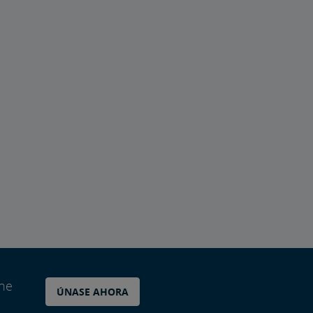
ane
ÚNASE AHORA