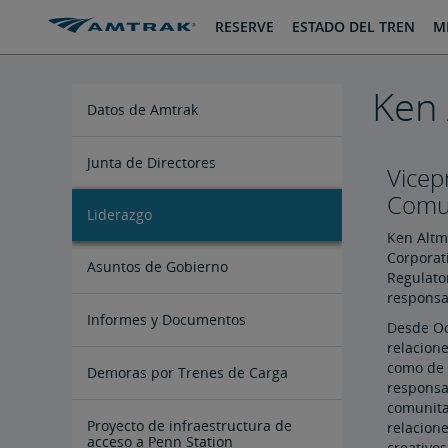
saltar
saltar
RESERVE
ESTADO DEL TREN
MI
al
a
Contenido
Navegación
Ken
Datos de Amtrak
Folletos sobre Impacto Económico
Hojas de Datos por Estados
Preguntas Frecuentes de los
Junta de Directores
Vicep
en el Estado
Interesados
Comun
Liderazgo
Ronald Batory
David Capozzi
Lanhee Chen, Ph.D.
Elaine Clegg
Anthony Coscia
Robert A. Gleason
Christopher Koos
Joel Szabat
Ken Altm
Corporat
Asuntos de Gobierno
Regulato
responsa
Testimonios ante el Congreso
Informes y Documentos
Desde Oc
relacione
como de 
Archivo de Documentos
Demoras por Trenes de Carga
responsab
comunitar
Proyecto de infraestructura de
relacione
acceso a Penn Station
creativos