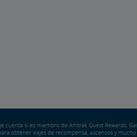
aje cuenta si es miembro de Amtrak Guest Rewards. G
para obtener viajes de recompensa, ascensos y mucho