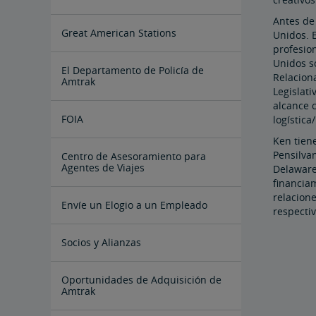
Antes de
Great American Stations
Unidos. E
profesio
Unidos s
El Departamento de Policía de
Relaciona
Amtrak
Legislati
alcance c
FOIA
logística
Ken tien
Pensilvan
Instrucciones para Enviar una
Centro de Asesoramiento para
Solicitud FOIA
Agentes de Viajes
Delaware.
financiam
relacione
Agente de viajes corporativos
Cambios y Reintegros
Envíe un Elogio a un Empleado
respecti
Socios y Alianzas
Oportunidades de Adquisición de
Amtrak