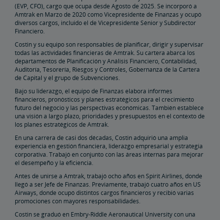
(EVP, CFO), cargo que ocupa desde Agosto de 2025. Se incorporó a
Amtrak en Marzo de 2020 como Vicepresidente de Finanzas y ocupó
Bienes Raíces
diversos cargos, incluido el de Vicepresidente Sénior y Subdirector
Financiero.
Costin y su equipo son responsables de planificar, dirigir y supervisar
Instalaciones de Servicios Públicos
Arrendamientos, Servidumbres
Titularidad de Propiedad
Planificar Eventos Especiales
Venta Minorista y Arrendamiento
Oportunidades de Publicidad de Amtrak
Contactos de Bienes Raíces
Restauración Ambiental
todas las actividades financieras de Amtrak. Su cartera abarca los
departamentos de Planificación y Análisis Financiero, Contabilidad,
Auditoría, Tesorería, Riesgos y Controles, Gobernanza de la Cartera
Instalación Ferroviaria de East Barracks en Trenton
New York Penn Station
Instalación Ferroviaria de West Yard en Wilmington
Instalación Ferroviaria de Cedar Hill en Hamden
Instalación Ferroviaria de County Yard en New Brunswick
Biblioteca de Prácticas y Normas de Ingeniería
de Capital y el grupo de Subvenciones.
Bajo su liderazgo, el equipo de Finanzas elabora informes
Futuro del Ferrocarril
financieros, pronósticos y planes estratégicos para el crecimiento
futuro del negocio y las perspectivas económicas. También establece
una visión a largo plazo, prioridades y presupuestos en el contexto de
los planes estratégicos de Amtrak.
Amtrak Airo
La Última Generación del Acela
Mejoras en la Infraestructura
El Corredor Northeast (Nordeste)
En una carrera de casi dos décadas, Costin adquirió una amplia
experiencia en gestión financiera, liderazgo empresarial y estrategia
Portal de Subvenciones de Amtrak
corporativa. Trabajó en conjunto con las áreas internas para mejorar
el desempeño y la eficiencia.
Antes de unirse a Amtrak, trabajó ocho años en Spirit Airlines, donde
llegó a ser Jefe de Finanzas. Previamente, trabajó cuatro años en US
Airways, donde ocupó distintos cargos financieros y recibió varias
promociones con mayores responsabilidades.
Costin se graduó en Embry-Riddle Aeronautical University con una