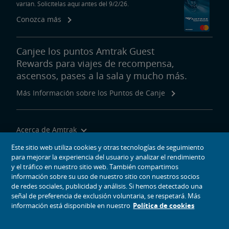
varían. Solicítelas aquí antes del 9/2/26.
Conozca más
Canjee los puntos Amtrak Guest
Rewards para viajes de recompensa,
ascensos, pases a la sala y mucho más.
Más Información sobre los Puntos de Canje
Acerca de Amtrak
Viajar con Nosotros
Este sitio web utiliza cookies y otras tecnologías de seguimiento
para mejorar la experiencia del usuario y analizar el rendimiento
Herramientas del Sitio
y el tráfico en nuestro sitio web. También compartimos
información sobre su uso de nuestro sitio con nuestros socios
de redes sociales, publicidad y análisis. Si hemos detectado una
señal de preferencia de exclusión voluntaria, se respetará. Más
información está disponible en nuestro
Política de cookies
iconos de medios sociales
Amtrak en Facebook se abre en una ventana nueva
Amtrak en Twitter se abre en una ventana nueva
Amtrak en Instagram se abre en una ventana nueva
Amtrak en Linkedin se abre en una ventana nueva
Amtrak en YouTube se abre en una ventana nue
Pinterest se abre en una ventana nueva