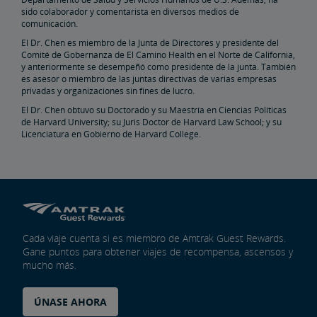
sido colaborador y comentarista en diversos medios de
Bienes Raíces
comunicación.
El Dr. Chen es miembro de la Junta de Directores y presidente del
Instalaciones de Servicios Públicos
Arrendamientos, Servidumbres
Titularidad de Propiedad
Planificar Eventos Especiales
Venta Minorista y Arrendamiento
Oportunidades de Publicidad de Amtrak
Contactos de Bienes Raíces
Restauración Ambiental
Comité de Gobernanza de El Camino Health en el Norte de California,
y anteriormente se desempeñó como presidente de la junta. También
es asesor o miembro de las juntas directivas de varias empresas
Instalación Ferroviaria de East Barracks en Trenton
New York Penn Station
Instalación Ferroviaria de West Yard en Wilmington
Instalación Ferroviaria de Cedar Hill en Hamden
Instalación Ferroviaria de County Yard en New Brunswick
Biblioteca de Prácticas y Normas de Ingeniería
privadas y organizaciones sin fines de lucro.
El Dr. Chen obtuvo su Doctorado y su Maestría en Ciencias Políticas
de Harvard University; su Juris Doctor de Harvard Law School; y su
Futuro del Ferrocarril
Licenciatura en Gobierno de Harvard College.
Amtrak Airo
La Última Generación del Acela
Mejoras en la Infraestructura
El Corredor Northeast (Nordeste)
Portal de Subvenciones de Amtrak
Cada viaje cuenta si es miembro de Amtrak Guest Rewards.
Gane puntos para obtener viajes de recompensa, ascensos y
mucho más.
ÚNASE AHORA