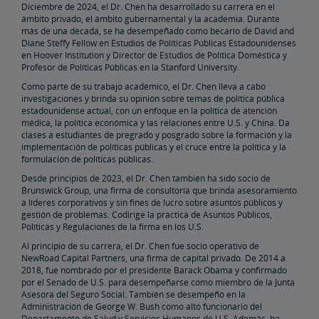
Diciembre de 2024, el Dr. Chen ha desarrollado su carrera en el
ámbito privado, el ámbito gubernamental y la academia. Durante
Proyecto de infraestructura de acceso a Penn Station
más de una década, se ha desempeñado como becario de David and
Diane Steffy Fellow en Estudios de Políticas Públicas Estadounidenses
en Hoover Institution y Director de Estudios de Política Doméstica y
Great American Stations
Profesor de Políticas Públicas en la Stanford University.
Como parte de su trabajo académico, el Dr. Chen lleva a cabo
investigaciones y brinda su opinión sobre temas de política pública
El Departamento de Policía de Amtrak
estadounidense actual, con un enfoque en la política de atención
médica, la política económica y las relaciones entre U.S. y China. Da
clases a estudiantes de pregrado y posgrado sobre la formación y la
FOIA
implementación de políticas públicas y el cruce entre la política y la
formulación de políticas públicas.
Desde principios de 2023, el Dr. Chen también ha sido socio de
Instrucciones para Enviar una Solicitud FOIA
Centro de Asesoramiento para Agentes de Viajes
Brunswick Group, una firma de consultoría que brinda asesoramiento
a líderes corporativos y sin fines de lucro sobre asuntos públicos y
gestión de problemas. Codirige la práctica de Asuntos Públicos,
Agente de viajes corporativos
Cambios y Reintegros
Envíe un Elogio a un Empleado
Políticas y Regulaciones de la firma en los U.S.
Al principio de su carrera, el Dr. Chen fue socio operativo de
Socios y Alianzas
NewRoad Capital Partners, una firma de capital privado. De 2014 a
2018, fue nombrado por el presidente Barack Obama y confirmado
por el Senado de U.S. para desempeñarse como miembro de la Junta
Oportunidades de Adquisición de Amtrak
Asesora del Seguro Social. También se desempeñó en la
Administración de George W. Bush como alto funcionario del
Departamento de Salud y Servicios Humanos de U.S. Además, ha