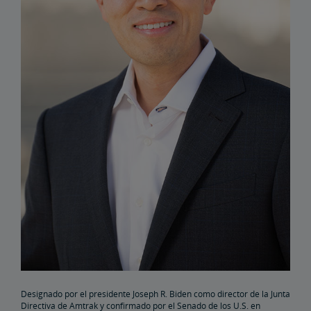
Elaine Clegg
Anthony Coscia
Robert A. Gleason
Christopher Koos
Joel Szabat
Liderazgo
Asuntos de Gobierno
Testimonios ante el Congreso
Informes y Documentos
Designado por el presidente Joseph R. Biden como director de la Junta
Archivo de Documentos
Demoras por Trenes de Carga
Directiva de Amtrak y confirmado por el Senado de los U.S. en