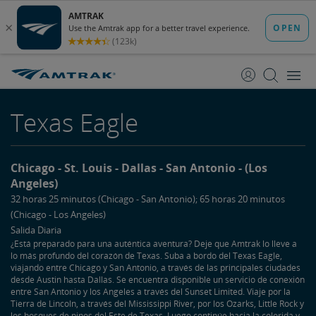
saltar
saltar
al
a
Contenido
Navegación
Texas Eagle
Chicago
St. Louis
Dallas
San Antonio
(Los
Angeles)
32 horas 25 minutos (Chicago - San Antonio); 65 horas 20 minutos
(Chicago - Los Angeles)
Salida Diaria
¿Está preparado para una auténtica aventura? Deje que Amtrak lo lleve a
lo más profundo del corazón de Texas. Suba a bordo del Texas Eagle,
viajando entre Chicago y San Antonio, a través de las principales ciudades
desde Austin hasta Dallas. Se encuentra disponible un servicio de conexión
entre San Antonio y los Angeles a través del Sunset Limited. Viaje por la
Tierra de Lincoln, a través del Mississippi River, por los Ozarks, Little Rock y
los bosques de pinos del Este de Texas. Luego continúe hacia la colorida y