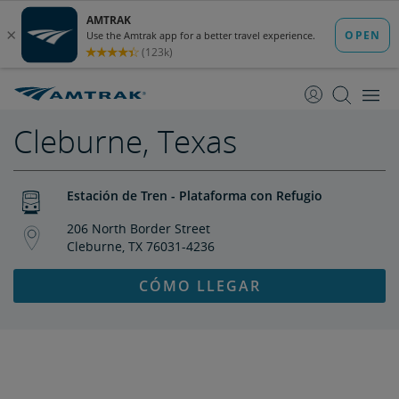
saltar
saltar
al
a
Contenido
Navegación
Cleburne, Texas
Estación de Tren - Plataforma con Refugio
206 North Border Street
Cleburne, TX 76031-4236
CÓMO LLEGAR