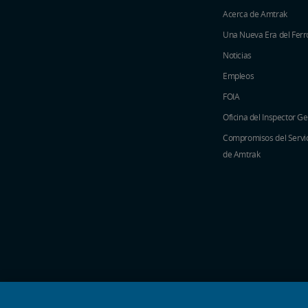
Acerca de Amtrak
Una Nueva Era del Ferro
Noticias
Empleos
FOIA
Oficina del Inspector G
Compromisos del Servici
de Amtrak
iconos de medios sociales