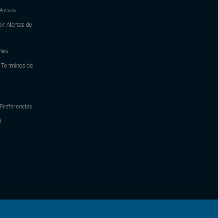
 Avisos
ir Alertas de
nes
y Términos de
 Preferencias
d
nueva
na nueva
a ventana nueva
 una ventana nueva
e en una ventana nueva
 una ventana nueva