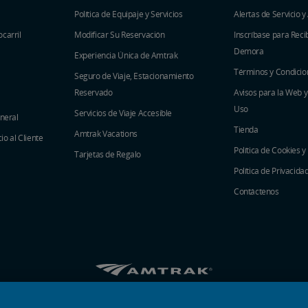
Política de Equipaje y Servicios
Alertas de Servicio y
carril
Modificar Su Reservación
Inscríbase para Recib
Demora
Experiencia Única de Amtrak
Términos y Condicio
Seguro de Viaje, Estacionamiento
Reservado
Avisos para la Web 
Uso
Servicios de Viaje Accesible
eneral
Tienda
Amtrak Vacations
o al Cliente
Política de Cookies y
Tarjetas de Regalo
Política de Privacida
Contáctenos
Amtrak en Facebook se abre en una ventana 
Amtrak en Twitter se abre en una venta
Amtrak en Instagram se abre en un
Amtrak en Linkedin se abre en
Amtrak en YouTube se abr
Pinterest se abre en