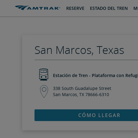
saltar
saltar
RESERVE
ESTADO DEL TREN
MI
al
a
Contenido
Navegación
San Marcos, Texas
Estación de Tren - Plataforma con Refug
338 South Guadalupe Street
San Marcos, TX 78666-6310
CÓMO LLEGAR