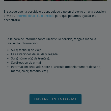
Artículos Especiales
Si sucede que ha perdido o traspapelado algo en el tren o en una estación,
envíe su
informe de artículo perdido
para que podamos ayudarle a
Artículos Prohibidos en el Equipaje
encontrarlo.
Informar sobre Objetos Perdidos
A la hora de informar sobre un artículo perdido, tenga a mano la
Limitación de Responsabilidad de Equipajes
siguiente información:
Su(s) fecha(s) de viaje.
Las estaciones de salida y llegada.
Armar Sus Maletas
Su(s) número(s) de tren(es).
Su dirección de e-mail.
Información detallada sobre el artículo (modelo/número de serie,
Servicios de Equipaje en la Estación
marca, color, tamaño, etc.).
Armas de fuego en el Equipaje Chequeado
Viaje con Wi-Fi
ENVIAR UN INFORME
Mascotas en el Tren