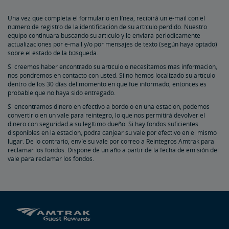
Una vez que completa el formulario en línea, recibirá un e-mail con el
Lleve su Bicicleta
número de registro de la identificación de su artículo perdido. Nuestro
equipo continuará buscando su artículo y le enviará periódicamente
actualizaciones por e-mail y/o por mensajes de texto (según haya optado)
Preguntas Frecuentes Sobre Bicicletas
sobre el estado de la búsqueda.
Si creemos haber encontrado su artículo o necesitamos más información,
nos pondremos en contacto con usted. Si no hemos localizado su artículo
dentro de los 30 días del momento en que fue informado, entonces es
probable que no haya sido entregado.
Si encontramos dinero en efectivo a bordo o en una estación, podemos
convertirlo en un vale para reintegro, lo que nos permitirá devolver el
dinero con seguridad a su legítimo dueño. Si hay fondos suficientes
disponibles en la estación, podrá canjear su vale por efectivo en el mismo
lugar. De lo contrario, envíe su vale por correo a Reintegros Amtrak para
reclamar los fondos. Dispone de un año a partir de la fecha de emisión del
vale para reclamar los fondos.