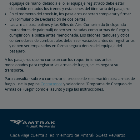
equipaje de mano; debido a ello, el equipaje registrado debe estar
Preguntas Frecuentes Sobre Bicicletas
disponible en todos los trenes y estaciones del itinerario del pasajero.
En el momento del check-in, los pasajeros deberán completar y firmar
un Formulario de Declaración de dos partes.
Las armas para balines y los Rifles de Aire Comprimido (incluyendo
marcadores de paintball) deben ser tratadas como armas de fuego y
cumplir con la póliza antes mencionada. Los bidones, tanques y otros
contenedores de combustibles deben ser vaciados antes de registrarlos
y deben ser empacados en forma segura dentro del equipaje del
pasajero.
A los pasajeros que no cumplan con los requerimientos antes
mencionados para registrar las armas de fuego, se les negará su
transporte.
Para consultar sobre o comenzar el proceso de reservación para armas de
fuego, use la página
Contáctenos
y seleccione "Programa de Chequeo de
Armas de Fuego" como el asunto y siga las instrucciones.
Cada viaje cuenta si es miembro de Amtrak Guest Rewards.