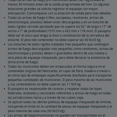
menos 30 minutos antes de la salida programada del tren. En algunas
estaciones grandes se solicita registrar el equipaje con mayor
Informar sobre Objetos Perdidos
anticipación. Comuníquese con su estación de salida para más detalles.
Todas las armas de fuego (rifles, escopetas, revólveres, armas de
electrochoque, pistolas) deben estar descargadas y en un estuche de
Limitación de Responsabilidad de Equipajes
lados rígidos cerrado aprobado que no supere los 62" de largo x 17" de
ancho x 7" de profundidad (1575 mm x 432 mm x 178 mm). El pasajero
debe ser el único que tenga la llave o combinación de la cerradura del
Armar Sus Maletas
estuche. El peso del contenedor no debe superar las 50 lb/23 kg.
Los estuches de lados rígidos trabados más pequeños que contengan
armas de fuego descargadas más pequeñas como revólveres, armas de
Servicios de Equipaje en la Estación
electrochoque y pistolas deben ir guardados dentro de una maleta u
otra pieza de equipaje chequeado, pero debe declarar la existencia de
dicha arma de fuego.
Todas las municiones deben ser empacadas en forma segura en el
Armas de fuego en el Equipaje Chequeado
contenedor original del fabricante, en cajas de fibra, madera o metal o
en otros tipo de embalajes específicamente diseñados para transportar
pequeñas cantidades de municiones. El peso máximo de las municiones
Viaje con Wi-Fi
y sus contenedores no debe superar las 11 lb/5 kg.
El pasajero es responsable de conocer y respetar todas las leyes
federales, estatales y nacionales referentes a armas de fuego en todas
Mascotas en el Tren
las jurisdicciones hacia y a través de las cuales viaje.
Se aplican todas las demás políticas de equipaje chequeado de Amtrak,
incluyendo el límite en la cantidad de piezas de equipaje chequeado y el
Lleve su Bicicleta
peso máximo de cada una (50 lb/23 kg).
Las armas de fuego/municiones no pueden ser transportadas en el