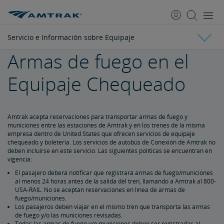
saltar
saltar
al
a
Contenido
Navegación
Servicio e Información sobre Equipaje
Armas de fuego en el
Alojamientos
Equipaje Chequeado
Plazas de Habitaciones Privadas
Plazas de Asientos
Comer A Bordo
Servicio e Información sobre Equipaje
Comidas Tradicionales
Opciones Flexibles de Comidas
Cafetería
Restaurantes del Acela
Menús especiales y Dietas con requerimientos especiales
Alimentos Personales, Bebidas y Medicamentos
Amtrak acepta reservaciones para transportar armas de fuego y
municiones entre las estaciones de Amtrak y en los trenes de la misma
empresa dentro de United States que ofrecen servicios de equipaje
Equipaje de Mano
chequeado y boletería. Los servicios de autobús de Conexión de Amtrak no
deben incluirse en este servicio. Las siguientes políticas se encuentran en
vigencia:
Equipaje chequeado
El pasajero deberá notificar que registrará armas de fuego/municiones
al menos 24 horas antes de la salida del tren, llamando a Amtrak al 800-
USA-RAIL. No se aceptan reservaciones en línea de armas de
Artículos Especiales
fuego/municiones.
Los pasajeros deben viajar en el mismo tren que transporta las armas
de fuego y/o las municiones revisadas.
Artículos Prohibidos en el Equipaje
Todas las armas de fuego y/o municiones deben ser registradas al