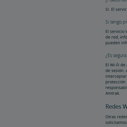
Sí. El serv
Si tengo p
El servicio
de red, inf
pueden info
¿Es segura
El Wi-Fi de
de sesión. 
intercepta
protección 
responsable
Amtrak.
Redes Wi
Otras redes
solicitamos