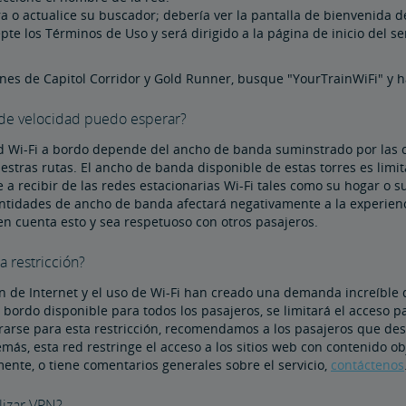
ra o actualice su buscador; debería ver la pantalla de bienvenida de
epte los Términos de Uso y será dirigido a la página de inicio del se
enes de Capitol Corridor y Gold Runner, busque "YourTrainWiFi" y h
 de velocidad puedo esperar?
d Wi-Fi a bordo depende del ancho de banda suminstrado por las co
estras rutas. El ancho de banda disponible de estas torres es limi
a recibir de las redes estacionarias Wi-Fi tales como su hogar o su
ntidades de ancho de banda afectará negativamente a la experienci
en cuenta esto y sea respetuoso con otros pasajeros.
a restricción?
n de Internet y el uso de Wi-Fi han creado una demanda increíble
bordo disponible para todos los pasajeros, se limitará el acceso 
rarse para esta restricción, recomendamos a los pasajeros que des
emás, esta red restringe el acceso a los sitios web con contenido o
ente, o tiene comentarios generales sobre el servicio,
contáctenos
lizar VPN?