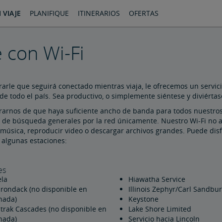
 VIAJE
PLANIFIQUE
ITINERARIOS
OFERTAS
e con Wi-Fi
arle que seguirá conectado mientras viaja, le ofrecemos un servici
de todo el país. Sea productivo, o simplemente siéntese y diviérta
arnos de que haya suficiente ancho de banda para todos nuestros u
s de búsqueda generales por la red únicamente. Nuestro Wi-Fi no 
música, reproducir video o descargar archivos grandes. Puede disfr
 algunas estaciones:
es
ela
Hiawatha Service
irondack (no disponible en
Illinois Zephyr/Carl Sandbu
nada)
Keystone
trak Cascades (no disponible en
Lake Shore Limited
nada)
Servicio hacia Lincoln