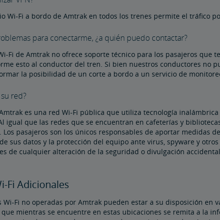
icio Wi-Fi a bordo de Amtrak en todos los trenes permite el tráfico p
roblemas para conectarme, ¿a quién puedo contactar?
 Wi-Fi de Amtrak no ofrece soporte técnico para los pasajeros que te
orme esto al conductor del tren. Si bien nuestros conductores no 
rmar la posibilidad de un corte a bordo a un servicio de monitore
 su red?
 Amtrak es una red Wi-Fi pública que utiliza tecnología inalámbrica
Al igual que las redes que se encuentran en cafeterías y bibliotec
r. Los pasajeros son los únicos responsables de aportar medidas d
de sus datos y la protección del equipo ante virus, spyware y otr
s de cualquier alteración de la seguridad o divulgación accidenta
-Fi Adicionales
 Wi-Fi no operadas por Amtrak pueden estar a su disposición en var
 que mientras se encuentre en estas ubicaciones se remita a la inf