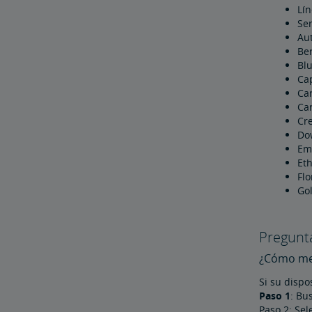
Bicicletas
Lí
Se
Aut
Ber
Bl
Cap
Ca
Car
Cr
Do
Em
Eth
Flo
Go
Pregunt
¿Cómo me 
Si su dispo
Paso 1
: B
Paso 2: Sel