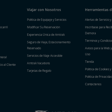
Viajar con Nosotros
Herramientas de
Política de Equipaje y Servicios
Alertas de Servicio y
carril
Modificar Su Reservación
Inscríbase para Recib
Demora
Experiencia Única de Amtrak
Términos y Condicio
Seguro de Viaje, Estacionamiento
Reservado
Avisos para la Web 
Uso
Servicios de Viaje Accesible
eneral
Tienda
Amtrak Vacations
o al Cliente
Política de Cookies y
Tarjetas de Regalo
Política de Privacida
Contáctenos