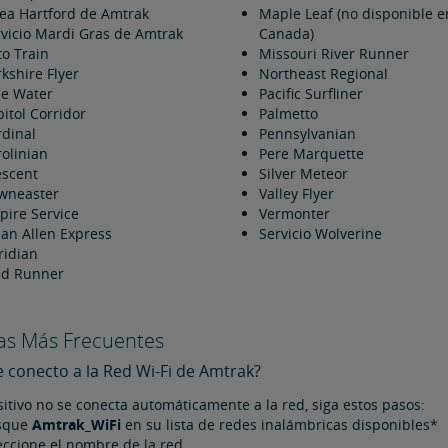
nea Hartford de Amtrak
Maple Leaf (no disponible e
rvicio Mardi Gras de Amtrak
Canada)
o Train
Missouri River Runner
kshire Flyer
Northeast Regional
ue Water
Pacific Surfliner
itol Corridor
Palmetto
rdinal
Pennsylvanian
olinian
Pere Marquette
escent
Silver Meteor
wneaster
Valley Flyer
pire Service
Vermonter
an Allen Express
Servicio Wolverine
ridian
ld Runner
as Más Frecuentes
conecto a la Red Wi-Fi de Amtrak?
sitivo no se conecta automáticamente a la red, siga estos pasos:
usque
Amtrak_WiFi
en su lista de redes inalámbricas disponibles*
eccione el nombre de la red.