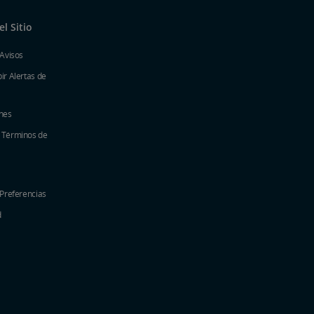
l Sitio
 Avisos
ir Alertas de
nes
y Términos de
 Preferencias
d