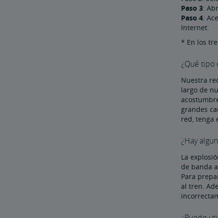
Paso 3
: Ab
Paso 4
: Ac
Internet.
* En los tr
¿Qué tipo
Nuestra re
largo de nu
acostumbre 
grandes ca
red, tenga 
¿Hay algun
La explosió
de banda a 
Para prepa
al tren. Ad
incorrectam
¿Puedo uti