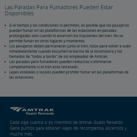
Lleve su Bicicleta
Las Paradas Para Fumadores Pueden Estar
Disponibles
Preguntas Frecuentes Sobre Bicicletas
Si el tiempo y las condiciones lo permiten, es posible que los pasajeros
puedan fumar en las plataformas de las estaciones en paradas
prolongadas solo cuando lo anuncien los tripulantes del tren. No se
permite fumar en otros lugares y momentos
Los pasajeros deben permanecer junto al tren, listos para volver a subir
inmediatamente cuando escuchen la bocina de la locomotora y los
llamados de "todos a bordo" de los empleados de Amtrak.
Las paradas para fumadores pueden reducirse o eliminarse
completamente si el tren está retrasado.
Leyes estatales o locales pueden prohibir fumar en las plataformas de
las estaciones.
Cada viaje cuenta si es miembro de Amtrak Guest Rewards.
Gane puntos para obtener viajes de recompensa, ascensos y
mucho más.