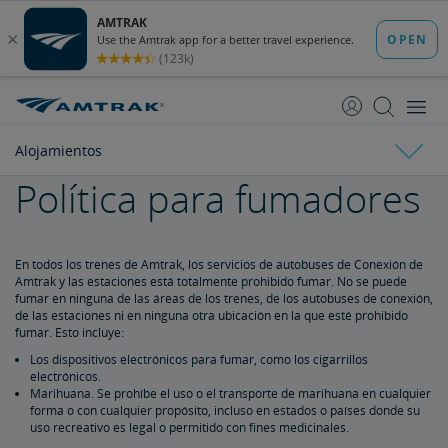
saltar
saltar
al
a
Contenido
Navegación
Alojamientos
Política para fumadores
Alojamientos
Plazas de Habitaciones Privadas
Plazas de Asientos
Comer A Bordo
En todos los trenes de Amtrak, los servicios de autobuses de Conexión de
Amtrak y las estaciones está totalmente prohibido fumar. No se puede
fumar en ninguna de las áreas de los trenes, de los autobuses de conexión,
Comidas Tradicionales
Opciones Flexibles de Comidas
Cafetería
Restaurantes del Acela
Menús especiales y Dietas con requerimientos especiales
Alimentos Personales, Bebidas y Medicamentos
Servicio e Información sobre Equipaje
de las estaciones ni en ninguna otra ubicación en la que esté prohibido
fumar. Esto incluye:
Equipaje de Mano
Equipaje chequeado
Artículos Especiales
Artículos Prohibidos en el Equipaje
Informar sobre Objetos Perdidos
Limitación de Responsabilidad de Equipajes
Armar Sus Maletas
Servicios de Equipaje en la Estación
Armas de fuego en el Equipaje Chequeado
Viaje con Wi-Fi
Los dispositivos electrónicos para fumar, como los cigarrillos
electrónicos.
Marihuana. Se prohíbe el uso o el transporte de marihuana en cualquier
forma o con cualquier propósito, incluso en estados o países donde su
Mascotas en el Tren
uso recreativo es legal o permitido con fines medicinales.