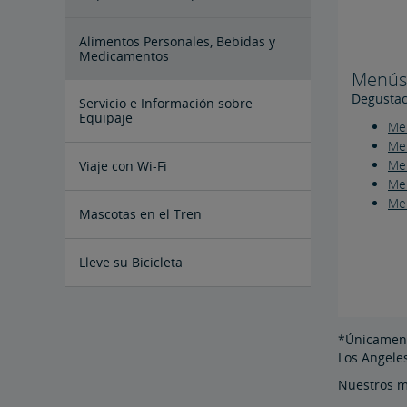
Alimentos Personales, Bebidas y
Medicamentos
Menús 
Degustac
Servicio e Información sobre
Equipaje
Men
Men
Me
Equipaje de Mano
Equipaje chequeado
Artículos Especiales
Artículos Prohibidos en el Equipaje
Informar sobre Objetos Perdidos
Limitación de Responsabilidad de
Armar Sus Maletas
Servicios de Equipaje en la Estación
Armas de fuego en el Equipaje
Viaje con Wi-Fi
Equipajes
Chequeado
Men
Me
Mascotas en el Tren
Lleve su Bicicleta
Preguntas Frecuentes Sobre
Bicicletas
*Únicamente
Los Angele
Nuestros me