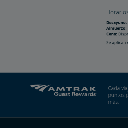
Horario
Desayuno:
Almuerzo:
Cena:
Dispo
Se aplican 
Cada vi
puntos 
más.