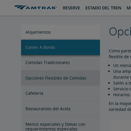
saltar
saltar
RESERVE
ESTADO DEL TREN
MI
al
a
Contenido
Navegación
Opci
Alojamientos
Comer A Bordo
Plazas de Habitaciones Privadas
Plazas de Asientos
Como parte 
flexible de
Comidas Tradicionales
Un menú c
Una ampli
durante t
Opciones Flexibles de Comidas
Salón a b
Servicio
Cafetería
Horarios
En la mayor
Restaurantes del Acela
variedad de
Menús especiales y Dietas con
requerimientos especiales