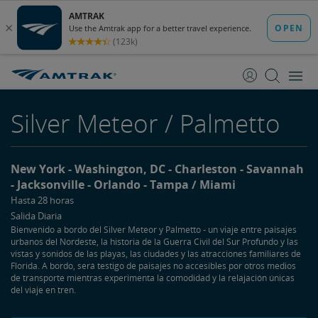
saltar
saltar
al
a
Contenido
Navegación
Silver Meteor / Palmetto
New York
Washington, DC
Charleston
Savannah
Jacksonville
Orlando
Tampa / Miami
Hasta 28 horas
Salida Diaria
Bienvenido a bordo del Silver Meteor y Palmetto - un viaje entre paisajes
urbanos del Nordeste, la historia de la Guerra Civil del Sur Profundo y las
vistas y sonidos de las playas, las ciudades y las atracciones familiares de
Florida. A bordo, será testigo de paisajes no accesibles por otros medios
de transporte mientras experimenta la comodidad y la relajación únicas
del viaje en tren.