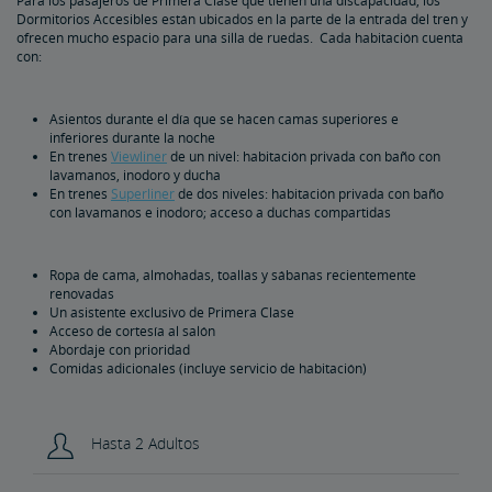
Para los pasajeros de Primera Clase que tienen una discapacidad, los
Dormitorios Accesibles están ubicados en la parte de la entrada del tren y
ofrecen mucho espacio para una silla de ruedas. Cada habitación cuenta
con:
Asientos durante el día que se hacen camas superiores e
inferiores durante la noche
En trenes
Viewliner
de un nivel: habitación privada con baño con
lavamanos, inodoro y ducha
En trenes
Superliner
de dos niveles: habitación privada con baño
con lavamanos e inodoro; acceso a duchas compartidas
Ropa de cama, almohadas, toallas y sábanas recientemente
renovadas
Un asistente exclusivo de Primera Clase
Acceso de cortesía al salón
Abordaje con prioridad
Comidas adicionales (incluye servicio de habitación)
Hasta 2 Adultos