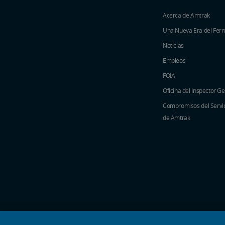
Acerca de Amtrak
Una Nueva Era del Ferro
Noticias
Empleos
FOIA
Oficina del Inspector G
Compromisos del Servici
de Amtrak
iconos de medios sociales