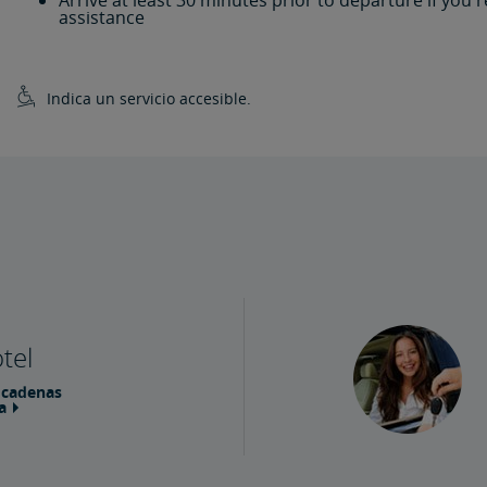
Arrive at least 30 minutes prior to departure if you
assistance
Indica un servicio accesible.
tel
 cadenas
a