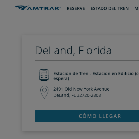
saltar
saltar
RESERVE
ESTADO DEL TREN
MI
al
a
Contenido
Navegación
DeLand, Florida
Estación de Tren - Estación en Edificio (
espera)
2491 Old New York Avenue
DeLand, FL 32720-2808
CÓMO LLEGAR