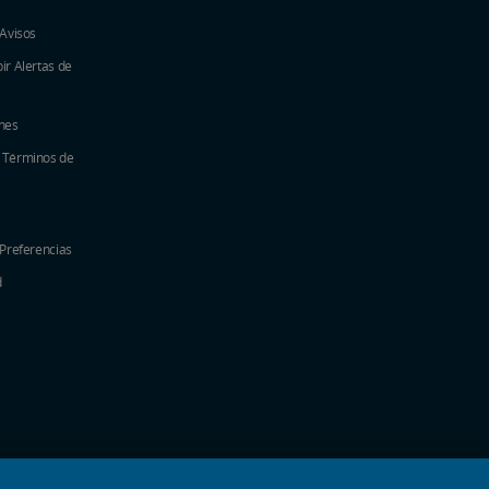
 Avisos
ir Alertas de
nes
y Términos de
 Preferencias
d