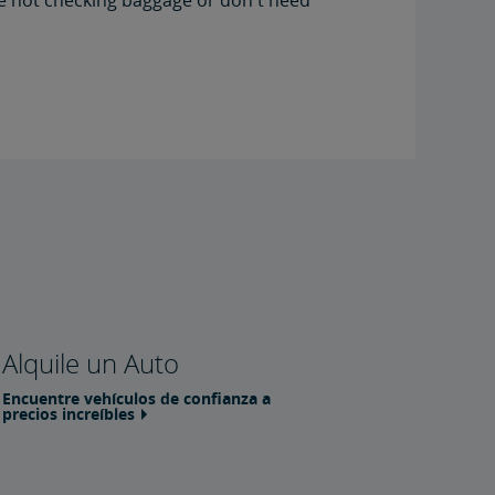
're not checking baggage or don't need
Alquile un Auto
Encuentre vehículos de confianza a
precios increíbles