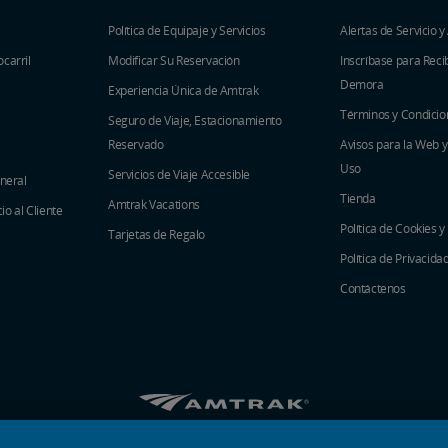
Política de Equipaje y Servicios
Alertas de Servicio y
carril
Modificar Su Reservación
Inscríbase para Recib
Demora
Experiencia Única de Amtrak
Términos y Condicio
Seguro de Viaje, Estacionamiento
Reservado
Avisos para la Web 
Uso
Servicios de Viaje Accesible
eneral
Tienda
Amtrak Vacations
o al Cliente
Política de Cookies y
Tarjetas de Regalo
Política de Privacida
Contáctenos