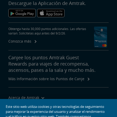
Descargue la Aplicación de Amtrak.
Obtenga hasta 30,000 puntos adicionales. Las ofertas
varían. Solicítelas aquí antes del 9/2/26.
Conozca más
Canjee los puntos Amtrak Guest
Rewards para viajes de recompensa,
ascensos, pases a la sala y mucho más.
Más Información sobre los Puntos de Canje
Acerca de Amtrak
Viajar con Nosotros
Este sitio web utiliza cookies y otras tecnologías de seguimiento
para mejorar la experiencia del usuario y analizar el rendimiento
Herramientas del Sitio
y el tráfico en nuestro sitio web. También compartimos