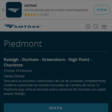
saltar
saltar
al
a
Contenido
Navegación
Piedmont
Raleigh
Durham
Greensboro
High Point
Charlotte
3 horas 10 minutos
Salidas Diarias
Descubra los encantos tradicionales del sur de un estado completamente
moderno explorando las muchas maravillas de Carolina del Norte. El
Piedmont viaja entre el vibrante centro comercial de Charlotte y la capital
estatal, Raleigh.
MAPA