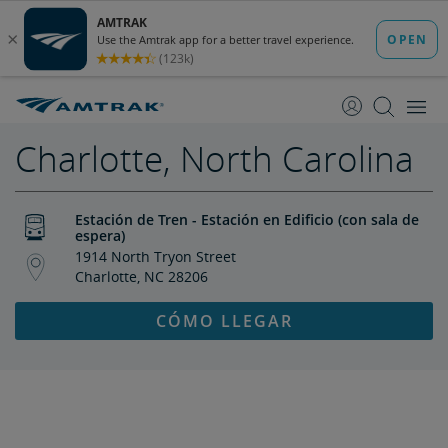
saltar
saltar
al
a
Contenido
Navegación
Charlotte, North Carolina
Estación de Tren - Estación en Edificio (con sala de
espera)
1914 North Tryon Street
Charlotte, NC 28206
CÓMO LLEGAR