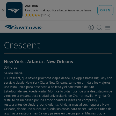
saltar
saltar
al
a
Contenido
Navegación
Crescent
New York
Atlanta
New Orleans
30 horas
Salida Diaria
El Crescent, que ofrece prácticos viajes desde Big Apple hasta Big Easy con
servicio desde New York City a New Orleans, también brinda a los viajeros
una vista única para observar la belleza y el patrimonio del Sur
Estadounidense. Puede visitar Monticello o disfrutar de una degustación de
vinos en la encantadora ciudad universitaria de Charlottesville, Virginia. O
disfrute de un paseo por los emocionantes lugares de compras y
restaurantes de Underground Atlanta. Al viajar más al sur, llegará a New
Orleans, donde uno nunca se queda sin cosas para hacer. Desde clubes de
jazz hasta restaurantes Cajun y paseos en barcas por el Mississippi, la