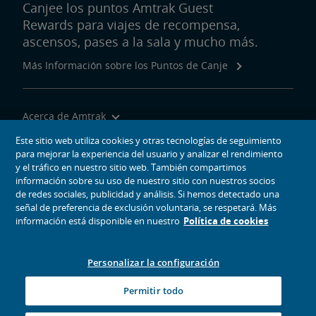
Canjee los puntos Amtrak Guest
Rewards para viajes de recompensa,
ascensos, pases a la sala y mucho más.
Más Información sobre los Puntos de Canje
Acerca de Amtrak
Viajar con Nosotros
Este sitio web utiliza cookies y otras tecnologías de seguimiento
para mejorar la experiencia del usuario y analizar el rendimiento
Herramientas del Sitio
y el tráfico en nuestro sitio web. También compartimos
información sobre su uso de nuestro sitio con nuestros socios
de redes sociales, publicidad y análisis. Si hemos detectado una
señal de preferencia de exclusión voluntaria, se respetará. Más
información está disponible en nuestro
Política de cookies
iconos de medios sociales
Amtrak en Facebook se abre en una ventana nueva
Amtrak en Twitter se abre en una ventana nueva
Amtrak en Instagram se abre en una ventana nueva
Amtrak en Linkedin se abre en una ventana nueva
Amtrak en YouTube se abre en una ventana nue
Pinterest se abre en una ventana nueva
Personalizar la configuración
© 2026
National Railroad Passenger Corporation
Permitir todo