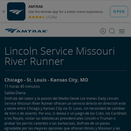
saltar
saltar
al
a
Contenido
Navegación
Lincoln Service Missouri
River Runner
Chicago
St. Louis
Kansas City, MO
11 horas 45 minutos
Salida Diaria
Disfrute del sabor y la pasión del Medio Oeste Los trenes Daily Lincoln
Service Missouri River Runner ofrecen un servicio directo en dirección este
y oeste entre Chicago y Kansas City vía St. Louis, sin necesidad de cambiar
de tren o de asiento. Por eso, si desea ir un juego de los Cubs, los Cardinals
o los Royals, visitar las bibliotecas presidenciales Lincoln o Truman o
probar los perros calientes o las barbacoas, disfrute de un paseo
agradable por las mejores opciones que ofrecen Illinois y Missouri y las