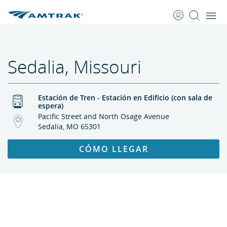
saltar
saltar
al
a
Contenido
Navegación
Sedalia, Missouri
Estación de Tren - Estación en Edificio (con sala de
espera)
Pacific Street and North Osage Avenue
Sedalia, MO 65301
CÓMO LLEGAR