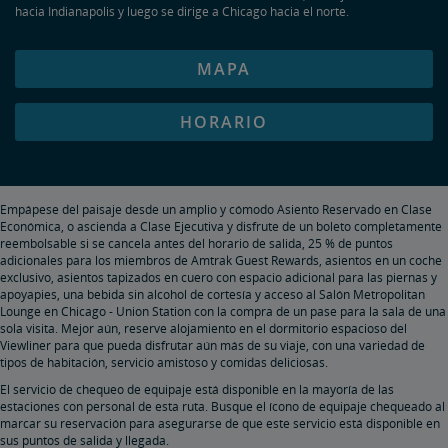
hacia Indianapolis y luego se dirige a Chicago hacia el norte.
MAPA
HORARIO
Empápese del paisaje desde un amplio y cómodo Asiento Reservado en Clase
Económica, o ascienda a Clase Ejecutiva y disfrute de un boleto completamente
reembolsable si se cancela antes del horario de salida, 25 % de puntos
adicionales para los miembros de Amtrak Guest Rewards, asientos en un coche
exclusivo, asientos tapizados en cuero con espacio adicional para las piernas y
apoyapies, una bebida sin alcohol de cortesía y acceso al Salón Metropolitan
Lounge en Chicago - Union Station con la compra de un pase para la sala de una
sola visita. Mejor aún, reserve alojamiento en el dormitorio espacioso del
Viewliner para que pueda disfrutar aún más de su viaje, con una variedad de
tipos de habitación, servicio amistoso y comidas deliciosas.
El servicio de chequeo de equipaje está disponible en la mayoría de las
estaciones con personal de esta ruta. Busque el ícono de equipaje chequeado al
marcar su reservación para asegurarse de que este servicio está disponible en
sus puntos de salida y llegada.