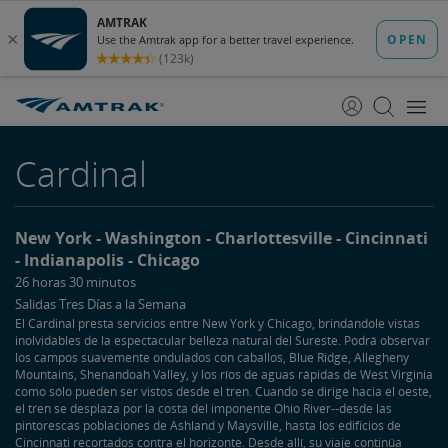
saltar
saltar
al
a
Contenido
Navegación
Cardinal
New York
Washington
Charlottesville
Cincinnati
Indianapolis
Chicago
26 horas 30 minutos
Salidas Tres Días a la Semana
El Cardinal presta servicios entre New York y Chicago, brindándole vistas
inolvidables de la espectacular belleza natural del Sureste. Podrá observar
los campos suavemente ondulados con caballos, Blue Ridge, Allegheny
Mountains, Shenandoah Valley, y los ríos de aguas rápidas de West Virginia
como sólo pueden ser vistos desde el tren. Cuando se dirige hacia el oeste,
el tren se desplaza por la costa del imponente Ohio River--desde las
pintorescas poblaciones de Ashland y Maysville, hasta los edificios de
Cincinnati recortados contra el horizonte. Desde allí, su viaje continúa