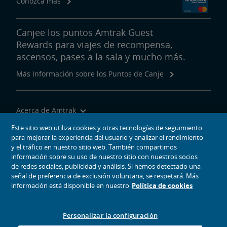
Conozca más
Canjee los puntos Amtrak Guest
Rewards para viajes de recompensa,
ascensos, pases a la sala y mucho más.
Más Información sobre los Puntos de Canje
Acerca de Amtrak
Viajar con Nosotros
Este sitio web utiliza cookies y otras tecnologías de seguimiento
para mejorar la experiencia del usuario y analizar el rendimiento
Herramientas del Sitio
y el tráfico en nuestro sitio web. También compartimos
información sobre su uso de nuestro sitio con nuestros socios
de redes sociales, publicidad y análisis. Si hemos detectado una
señal de preferencia de exclusión voluntaria, se respetará. Más
información está disponible en nuestro
Política de cookies
iconos de medios sociales
Amtrak en Facebook se abre en una ventana nueva
Amtrak en Twitter se abre en una ventana nueva
Amtrak en Instagram se abre en una ventana nueva
Amtrak en Linkedin se abre en una ventana nueva
Amtrak en YouTube se abre en una ventana nue
Pinterest se abre en una ventana nueva
Personalizar la configuración
© 2026
National Railroad Passenger Corporation