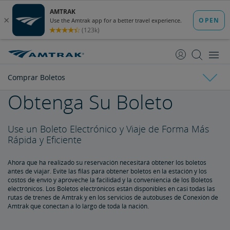
saltar
saltar
al
a
Contenido
Navegación
Comprar Boletos
Obtenga Su Boleto
Comprar Boletos
Use un Boleto Electrónico y Viaje de Forma Más
Acerca de los Boletos
Rápida y Eficiente
Obtenga Su Boleto
Ahora que ha realizado su reservación necesitará obtener los boletos
antes de viajar. Evite las filas para obtener boletos en la estación y los
costos de envío y aproveche la facilidad y la conveniencia de los Boletos
Boletos electrónicos
electrónicos. Los Boletos electrónicos están disponibles en casi todas las
rutas de trenes de Amtrak y en los servicios de autobuses de Conexión de
Amtrak que conectan a lo largo de toda la nación.
Guía de tarifas