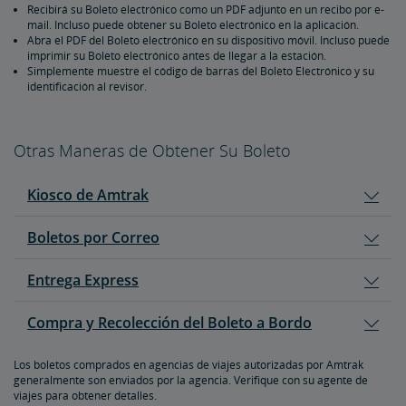
Recibirá su Boleto electrónico como un PDF adjunto en un recibo por e-
Límites de Reservaciones
mail. Incluso puede obtener su Boleto electrónico en la aplicación.
Abra el PDF del Boleto electrónico en su dispositivo móvil. Incluso puede
imprimir su Boleto electrónico antes de llegar a la estación.
Menores que Viajan Solos
Simplemente muestre el código de barras del Boleto Electrónico y su
identificación al revisor.
Reservaciones Duplicadas e Imposibles
Otras Maneras de Obtener Su Boleto
Sobre Itinerarios y Horarios
Kiosco de Amtrak
Boletos por Correo
Entrega Express
Compra y Recolección del Boleto a Bordo
Los boletos comprados en agencias de viajes autorizadas por Amtrak
generalmente son enviados por la agencia. Verifique con su agente de
viajes para obtener detalles.