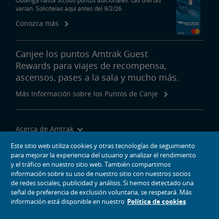
Obtenga hasta 30,000 puntos adicionales. Las ofertas
varían. Solicítelas aquí antes del 9/2/26.
Conozca más
Canjee los puntos Amtrak Guest
Rewards para viajes de recompensa,
ascensos, pases a la sala y mucho más.
Más Información sobre los Puntos de Canje
Acerca de Amtrak
Viajar con Nosotros
Este sitio web utiliza cookies y otras tecnologías de seguimiento
para mejorar la experiencia del usuario y analizar el rendimiento
Herramientas del Sitio
y el tráfico en nuestro sitio web. También compartimos
información sobre su uso de nuestro sitio con nuestros socios
de redes sociales, publicidad y análisis. Si hemos detectado una
señal de preferencia de exclusión voluntaria, se respetará. Más
información está disponible en nuestro
Política de cookies
iconos de medios sociales
Amtrak en Facebook se abre en una ventana nueva
Amtrak en Twitter se abre en una ventana nueva
Amtrak en Instagram se abre en una ventana nueva
Amtrak en Linkedin se abre en una ventana nueva
Amtrak en YouTube se abre en una ventana nue
Pinterest se abre en una ventana nueva