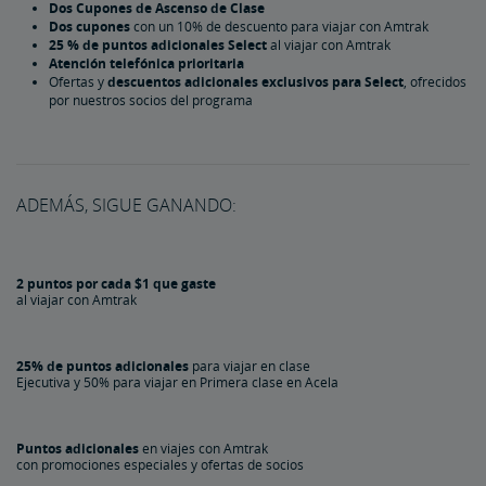
Dos Cupones de Ascenso de Clase
®
Beneficios de la Tarjeta Preferred Mastercard
Dos cupones
con un 10% de descuento para viajar con Amtrak
25 % de puntos adicionales Select
al viajar con Amtrak
Atención telefónica prioritaria
®
Beneficios de la Tarjeta Mastercard
Ofertas y
descuentos adicionales exclusivos para Select
, ofrecidos
por nuestros socios del programa
Opciones para Ganar
Viajes con Amtrak
Socios Minoristas y Especiales
Opciones para Canjear
ADEMÁS, SIGUE GANANDO:
Puntos y Efectivo
Comprar/Compartir Puntos
2 puntos por cada $1 que gaste
al viajar con Amtrak
Comprar Puntos
Puntos de regalo
Comparta Puntos
Términos del Programa
Preguntas Más Frecuentes
25% de puntos adicionales
para viajar en clase
Ejecutiva y 50% para viajar en Primera clase en Acela
Tarjetas de Crédito
Puntos adicionales
en viajes con Amtrak
con promociones especiales y ofertas de socios