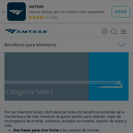
saltar
saltar
al
a
Contenido
Navegación
Beneficios para Miembros
Amtrak Guest Rewards
Beneficios para Miembros
Beneficios de Select
Beneficios de Select Plus
Por ser miembro Select, disfrutará de todos los beneficios estándar de la
membresía y de más maneras de ganar puntos para obtener viajes de
recompensa de Amtrak, ascensos, estadías en hoteles, alquiler de autos y
Beneficios de Select Executive
más.
Dos Pases para Una Visita
a los salones de Amtrak