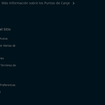
Más Información sobre los Puntos de Canje
l Sitio
 Avisos
ir Alertas de
nes
y Términos de
 Preferencias
d