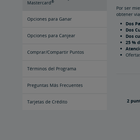
®
Mastercard
Por ser mi
obtener via
Opciones para Ganar
Dos Pa
Dos Cu
Viajes con Amtrak
Socios Minoristas y Especiales
Opciones para Canjear
Dos c
25 % d
Atenci
Puntos y Efectivo
Comprar/Compartir Puntos
Oferta
Comprar Puntos
Puntos de regalo
Comparta Puntos
Términos del Programa
Preguntas Más Frecuentes
2 pun
Tarjetas de Crédito