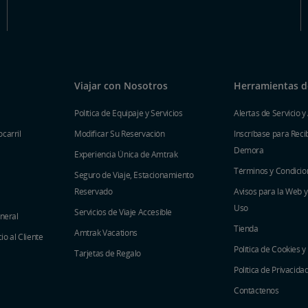
Viajar con Nosotros
Herramientas de
Política de Equipaje y Servicios
Alertas de Servicio y
carril
Modificar Su Reservación
Inscríbase para Recib
Demora
Experiencia Única de Amtrak
Términos y Condicio
Seguro de Viaje, Estacionamiento
Reservado
Avisos para la Web 
Uso
Servicios de Viaje Accesible
eneral
Tienda
Amtrak Vacations
o al Cliente
Política de Cookies y
Tarjetas de Regalo
Política de Privacida
Contáctenos