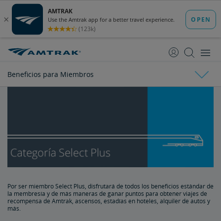
saltar
saltar
al
a
Contenido
Navegación
Beneficios para Miembros
Amtrak Guest Rewards
Beneficios para Miembros
Beneficios de Select
Beneficios de Select Plus
Por ser miembro Select Plus, disfrutará de todos los beneficios estándar de
la membresía y de más maneras de ganar puntos para obtener viajes de
recompensa de Amtrak, ascensos, estadías en hoteles, alquiler de autos y
Beneficios de Select Executive
más.