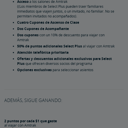
Acceso
a los salones de Amtrak
®
Beneficios de la Tarjeta Preferred Mastercard
((Los miembros de Select Plus pueden traer familiares
inmediatos que viajen juntos, o un invitado, no familiar. No se
permiten invitados no acompañados).
®
Beneficios de la Tarjeta Mastercard
Cuatro Cupones de Ascenso de Clase
Dos Cupones de Acompañante
Opciones para Ganar
Dos cupones
con un 10% de descuento para viajar con
Amtrak
50% de puntos adicionales Select Plus
al viajar con Amtrak
Viajes con Amtrak
Socios Minoristas y Especiales
Opciones para Canjear
Atención telefónica prioritaria
Ofertas y descuentos adicionales exclusivos para Select
Plus
que ofrecen diversos socios del programa
Puntos y Efectivo
Comprar/Compartir Puntos
Opciones exclusivas
para seleccionar asientos
Comprar Puntos
Puntos de regalo
Comparta Puntos
Términos del Programa
Preguntas Más Frecuentes
ADEMÁS, SIGUE GANANDO:
Tarjetas de Crédito
2 puntos por cada $1 que gaste
al viajar con Amtrak