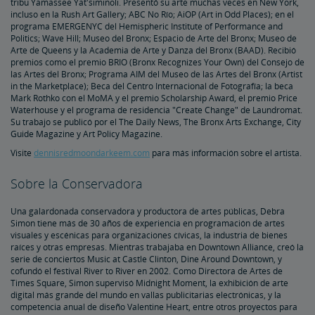
tribu Yamassee Yat'siminoli. Presentó su arte muchas veces en New York,
incluso en la Rush Art Gallery; ABC No Río; AiOP (Art in Odd Places); en el
programa EMERGENYC del Hemispheric Institute of Performance and
Politics; Wave Hill; Museo del Bronx; Espacio de Arte del Bronx; Museo de
Arte de Queens y la Academia de Arte y Danza del Bronx (BAAD). Recibió
premios como el premio BRIO (Bronx Recognizes Your Own) del Consejo de
las Artes del Bronx; Programa AIM del Museo de las Artes del Bronx (Artist
in the Marketplace); Beca del Centro Internacional de Fotografía; la beca
Mark Rothko con el MoMA y el premio Scholarship Award, el premio Price
Waterhouse y el programa de residencia "Create Change" de Laundromat.
Su trabajo se publicó por el The Daily News, The Bronx Arts Exchange, City
Guide Magazine y Art Policy Magazine.
Visite
dennisredmoondarkeem.com
para más información sobre el artista.
Sobre la Conservadora
Una galardonada conservadora y productora de artes públicas, Debra
Simon tiene más de 30 años de experiencia en programación de artes
visuales y escénicas para organizaciones cívicas, la industria de bienes
raíces y otras empresas. Mientras trabajaba en Downtown Alliance, creó la
serie de conciertos Music at Castle Clinton, Dine Around Downtown, y
cofundó el festival River to River en 2002. Como Directora de Artes de
Times Square, Simon supervisó Midnight Moment, la exhibición de arte
digital más grande del mundo en vallas publicitarias electrónicas, y la
competencia anual de diseño Valentine Heart, entre otros proyectos para