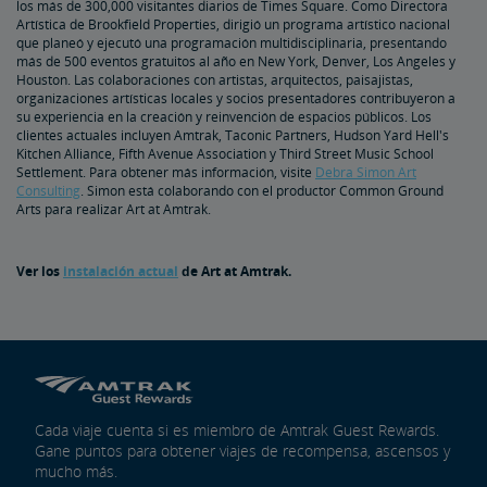
los más de 300,000 visitantes diarios de Times Square. Como Directora
Artística de Brookfield Properties, dirigió un programa artístico nacional
que planeó y ejecutó una programación multidisciplinaria, presentando
más de 500 eventos gratuitos al año en New York, Denver, Los Angeles y
Houston. Las colaboraciones con artistas, arquitectos, paisajistas,
organizaciones artísticas locales y socios presentadores contribuyeron a
su experiencia en la creación y reinvención de espacios públicos. Los
clientes actuales incluyen Amtrak, Taconic Partners, Hudson Yard Hell's
Kitchen Alliance, Fifth Avenue Association y Third Street Music School
Settlement. Para obtener más información, visite
Debra Simon Art
Consulting
. Simon está colaborando con el productor Common Ground
Arts para realizar Art at Amtrak.
Ver los
instalación actual
de Art at Amtrak.
Cada viaje cuenta si es miembro de Amtrak Guest Rewards.
Gane puntos para obtener viajes de recompensa, ascensos y
mucho más.