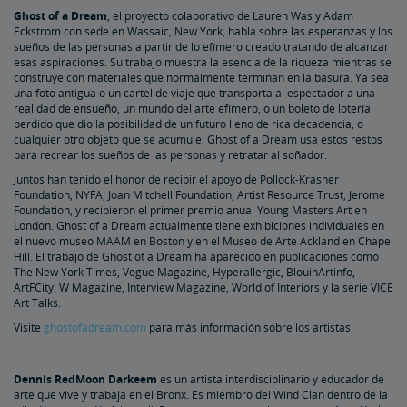
Ghost of a Dream
, el proyecto colaborativo de Lauren Was y Adam
Eckstrom con sede en Wassaic, New York, habla sobre las esperanzas y los
sueños de las personas a partir de lo efímero creado tratando de alcanzar
esas aspiraciones. Su trabajo muestra la esencia de la riqueza mientras se
construye con materiales que normalmente terminan en la basura. Ya sea
una foto antigua o un cartel de viaje que transporta al espectador a una
realidad de ensueño, un mundo del arte efímero, o un boleto de lotería
perdido que dio la posibilidad de un futuro lleno de rica decadencia, o
cualquier otro objeto que se acumule; Ghost of a Dream usa estos restos
para recrear los sueños de las personas y retratar al soñador.
Juntos han tenido el honor de recibir el apoyo de Pollock-Krasner
Foundation, NYFA, Joan Mitchell Foundation, Artist Resource Trust, Jerome
Foundation, y recibieron el primer premio anual Young Masters Art en
London. Ghost of a Dream actualmente tiene exhibiciones individuales en
el nuevo museo MAAM en Boston y en el Museo de Arte Ackland en Chapel
Hill. El trabajo de Ghost of a Dream ha aparecido en publicaciones como
The New York Times, Vogue Magazine, Hyperallergic, BlouinArtinfo,
ArtFCity, W Magazine, Interview Magazine, World of Interiors y la serie VICE
Art Talks.
Visite
ghostofadream.com
para más información sobre los artistas.
Dennis RedMoon Darkeem
es un artista interdisciplinario y educador de
arte que vive y trabaja en el Bronx. Es miembro del Wind Clan dentro de la