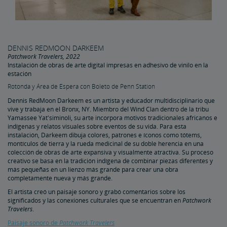
DENNIS REDMOON DARKEEM
Patchwork Travelers, 2022
Instalación de obras de arte digital impresas en adhesivo de vinilo en la
estación
Rotonda y Área de Espera con Boleto de Penn Station
Dennis RedMoon Darkeem es un artista y educador multidisciplinario que
vive y trabaja en el Bronx, NY. Miembro del Wind Clan dentro de la tribu
Yamassee Yat'siminoli, su arte incorpora motivos tradicionales africanos e
indígenas y relatos visuales sobre eventos de su vida. Para esta
instalación, Darkeem dibuja colores, patrones e íconos como tótems,
montículos de tierra y la rueda medicinal de su doble herencia en una
colección de obras de arte expansiva y visualmente atractiva. Su proceso
creativo se basa en la tradición indígena de combinar piezas diferentes y
más pequeñas en un lienzo más grande para crear una obra
completamente nueva y más grande.
El artista creó un paisaje sonoro y grabó comentarios sobre los
significados y las conexiones culturales que se encuentran en
Patchwork
Travelers
.
Paisaje sonoro de
Patchwork Travelers