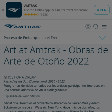
saltar
saltar
al
a
Contenido
Navegación
Proceso de Embarque en el Tren
Art at Amtrak - Obras de
Proceso de Embarque en el Tren
Arte de Otoño 2022
Salas de Espera
Compre un Pase para la Sala de una Sola Visita
GHOST OF A DREAM
Aligned by the Sun (Connections), 2020 - 2022
Fotogramas de video tomados por los artistas participantes impresos en
una película adhesiva de vinilo biodegradable
Explanada de Penn Station
Ghost of a Dream es el proyecto colaborativo de Lauren Was y Adam
Eckstrom con sede en Wassaic, New York. Hace más de dos años, los
artistas comenzaron a trabajar en un proyecto
Aligned by the Sun
.