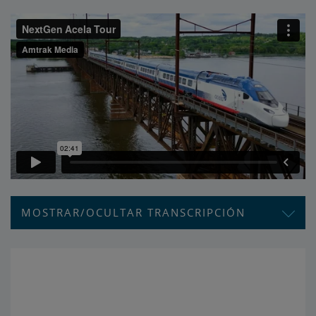
MOSTRAR/OCULTAR TRANSCRIPCIÓN
El futuro de los viajes premium avanza a toda velocidad desde Boston
a New York, pasando por D. C. y las estaciones intermedias. Esta es
Acela NextGen​​​​​​​ de Amtrak. Vamos a verla. La experiencia NextGen
Acela comienza en cuanto reserva su boleto en Amtrak.com, en la
aplicación de Amtrak o en un agente de viajes​​​​​​​. Cuando esté en la
estación, le enviaremos un mensaje de texto con el número de andén
en cuanto lo anuncien. A continuación, siga las calcomanía y las