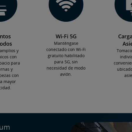
ntos
Wi-Fi 5G
Carga
odos
Asi
Manténgase
conectado con Wi-Fi
amplios y
Tomacor
gratuito habilitado
icos con
indivi
para 5G, sin
acio para
convenie
necesidad de modo
ernas y
ubicado
avión.
bezas con
asie
ra mayor
cidad.
mium