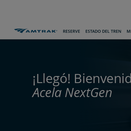
saltar
saltar
pasar
al
a
al
Contenido
Navegación
pie
de
página
RESERVE
ESTADO DEL TREN
MI
¡Llegó! Bienveni
Acela NextGen