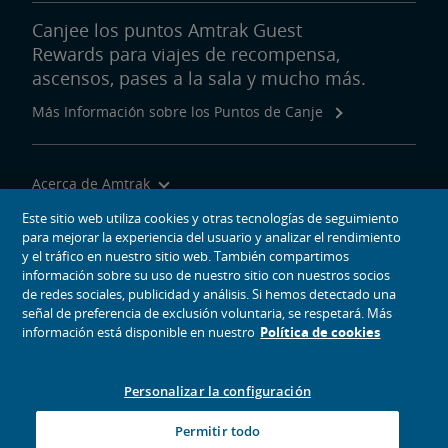
Canjee los puntos Amtrak Guest
Rewards para viajes de recompensa,
ascensos, pases a la sala y mucho más.
Más Información sobre los Puntos de Canje
Acerca de Amtrak
Viajar con Nosotros
Este sitio web utiliza cookies y otras tecnologías de seguimiento
para mejorar la experiencia del usuario y analizar el rendimiento
Herramientas del Sitio
y el tráfico en nuestro sitio web. También compartimos
información sobre su uso de nuestro sitio con nuestros socios
de redes sociales, publicidad y análisis. Si hemos detectado una
señal de preferencia de exclusión voluntaria, se respetará. Más
información está disponible en nuestro
Política de cookies
iconos de medios sociales
Amtrak en Facebook se abre en una ventana nueva
Amtrak en Twitter se abre en una ventana nueva
Amtrak en Instagram se abre en una ventana nueva
Amtrak en Linkedin se abre en una ventana nueva
Amtrak en YouTube se abre en una ventana nue
Pinterest se abre en una ventana nueva
Personalizar la configuración
© 2026
National Railroad Passenger Corporation
Permitir todo