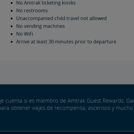
No Amtrak ticketing kiosks
No restrooms
Unaccompanied child travel not allowed
No vending machines
No WiFi
Arrive at least 30 minutes prior to departure
aje cuenta si es miembro de Amtrak Guest Rewards. G
para obtener viajes de recompensa, ascensos y mucho