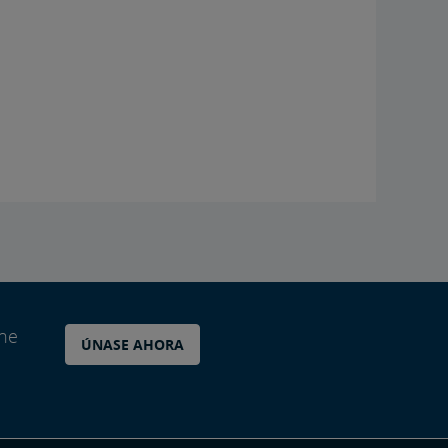
ane
ÚNASE AHORA