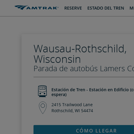
saltar
saltar
RESERVE
ESTADO DEL TREN
MI
al
a
Contenido
Navegación
Wausau-Rothschild,
Wisconsin
Parada de autobús Lamers C
Estación de Tren - Estación en Edificio (
espera)
2415 Trailwood Lane
Rothschild, WI 54474
CÓMO LLEGAR