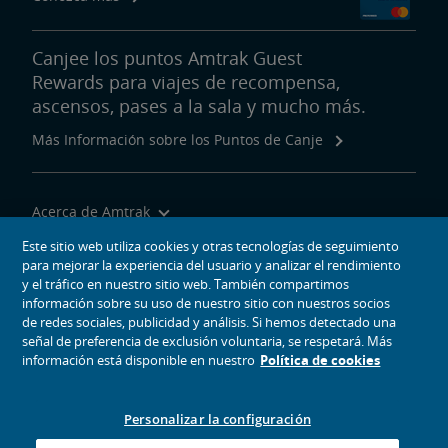
Canjee los puntos Amtrak Guest
Rewards para viajes de recompensa,
ascensos, pases a la sala y mucho más.
Más Información sobre los Puntos de Canje
Acerca de Amtrak
Viajar con Nosotros
Este sitio web utiliza cookies y otras tecnologías de seguimiento
para mejorar la experiencia del usuario y analizar el rendimiento
Herramientas del Sitio
y el tráfico en nuestro sitio web. También compartimos
información sobre su uso de nuestro sitio con nuestros socios
de redes sociales, publicidad y análisis. Si hemos detectado una
señal de preferencia de exclusión voluntaria, se respetará. Más
información está disponible en nuestro
Política de cookies
iconos de medios sociales
Amtrak en Facebook se abre en una ventana nueva
Amtrak en Twitter se abre en una ventana nueva
Amtrak en Instagram se abre en una ventana nueva
Amtrak en Linkedin se abre en una ventana nueva
Amtrak en YouTube se abre en una ventana nue
Pinterest se abre en una ventana nueva
Personalizar la configuración
© 2026
National Railroad Passenger Corporation