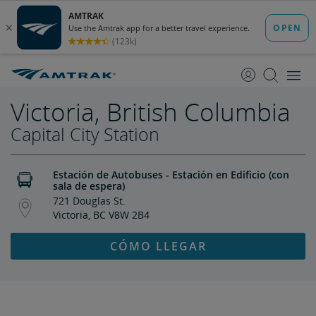
saltar
saltar
al
a
Contenido
Navegación
Victoria, British Columbia
Capital City Station
Estación de Autobuses - Estación en Edificio (con
sala de espera)
721 Douglas St.
Victoria, BC V8W 2B4
CÓMO LLEGAR